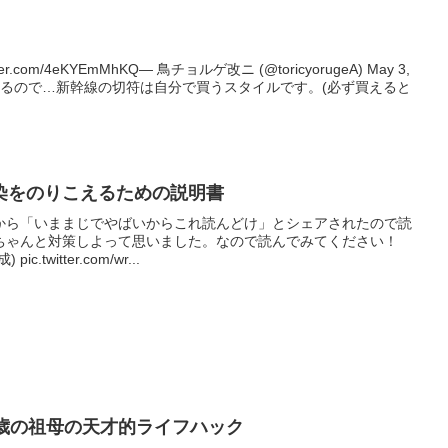
r.com/4eKYEmMhKQ— 鳥チョルゲ改ニ (@toricyorugeA) May 3,
しゃるので…新幹線の切符は自分で買うスタイルです。(必ず買えると
染をのりこえるための説明書
から「いままじでやばいからこれ読んどけ」とシェアされたので読
ちゃんと対策しよって思いました。なので読んでみてください！
twitter.com/wr...
2歳の祖母の天才的ライフハック