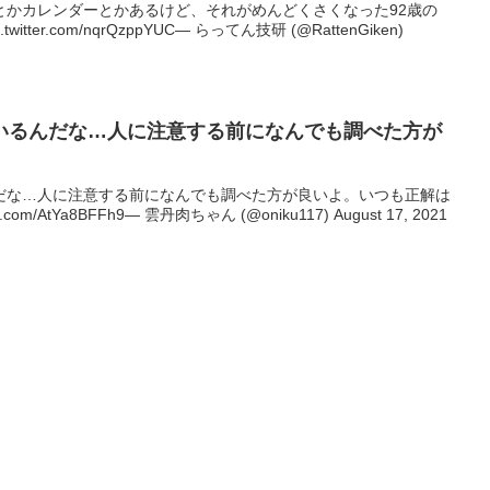
とかカレンダーとかあるけど、それがめんどくさくなった92歳の
ter.com/nqrQzppYUC— らってん技研 (@RattenGiken)
いるんだな…人に注意する前になんでも調べた方が
だな…人に注意する前になんでも調べた方が良いよ。いつも正解は
com/AtYa8BFFh9— 雲丹肉ちゃん (@oniku117) August 17, 2021