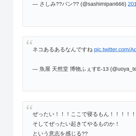
— さしみ??パン?? (@sashimipan666)
20
ネコあるあるなんですね
pic.twitter.com
— 魚屋 天然堂 博物ふぇすE-13 (@uoya_te
ぜったい！！！ここで寝るもん！！！！
そしてぜったい起きてやるものか！
という意志を感じる??