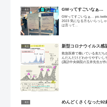
GWってすごいなぁ…
長文
GWってすごいなぁ… pic.twitte
2023 気になる方もいらっ
は言って...
新型コロナウイルス感
長文
救急医療で働いている友だち
んだんだけどわかりやすいし
(諏訪中央病院の玉井先生が作成) pic.
めんどくさくなった9
長文