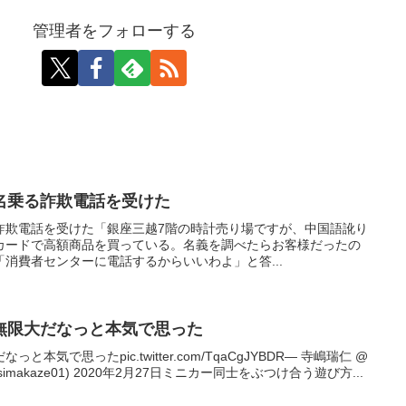
管理者をフォローする
名乗る詐欺電話を受けた
詐欺電話を受けた「銀座三越7階の時計売り場ですが、中国語訛り
カードで高額商品を買っている。名義を調べたらお客様だったの
消費者センターに電話するからいいわよ」と答...
無限大だなっと本気で思った
気で思ったpic.twitter.com/TqaCgJYBDR— 寺嶋瑞仁 @
荒川 (@simakaze01) 2020年2月27日ミニカー同士をぶつけ合う遊び方...