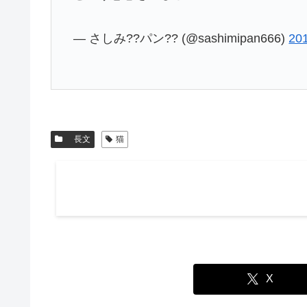
— さしみ??パン?? (@sashimipan666)
20
長文
猫
X