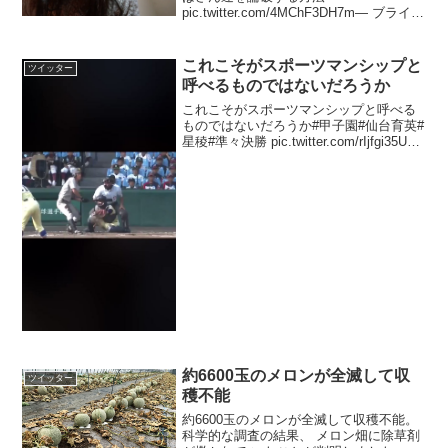
pic.twitter.com/4MChF3DH7m— ブライア
ン(brianjesse) (@brianjesse1) 2019年12月
5日
これこそがスポーツマンシップと
ツイッター
呼べるものではないだろうか
これこそがスポーツマンシップと呼べる
ものではないだろうか#甲子園#仙台育英#
星稜#準々決勝 pic.twitter.com/rIjfgi35Uo
— すしぃ（甲子園勝敗予想やってます）
(@inspira43273801) 2019年8月18...
約6600玉のメロンが全滅して収
ツイッター
穫不能
約6600玉のメロンが全滅して収穫不能。
科学的な調査の結果、 メロン畑に除草剤