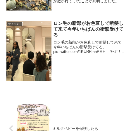
が撒かれて いたことが判明しました。 悪
質な犯罪行為により、お客様にもご迷惑
をおかけします。 詳しくはブログに書か
せていただきました。 pic.twitter....
ロン毛の新郎がお色直しで断髪し
ツイッター
て来て今年いちばんの衝撃受けて
る
ロン毛の新郎がお色直しで断髪して来て
今年いちばんの衝撃受けてる。
pic.twitter.com/1KURRmnPMH— ｿｰｶﾞﾅｲ
ｻﾞｰ♚♚♚ (@sohganizer) 2017年9月23日
13年ぶりの前髪やばい— ｿｰｶﾞﾅｲｻﾞｰ...
ミルクベビーを保護したら