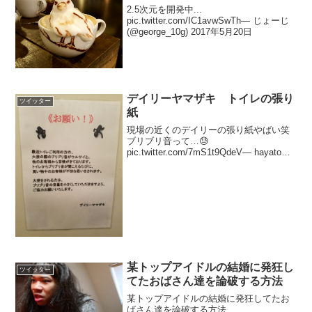
2.5次元を開発中...
pic.twitter.com/IC1avwSwTh— じょーじ
(@george_10g) 2017年5月20日
デイリーヤマザキ トイレの張り
ツイッター
紙
現場の近くのデイリーの張り紙やばい笑
ブリブリ音って…😓
pic.twitter.com/7mS1t9QdeV— hayato
(@monster_s15) 2017年3月22日
某トップアイドルの結婚に発狂し
ツイッター
てたおばさん達を論破する方法
某トップアイドルの結婚に発狂してたお
ばさん達を論破する方法