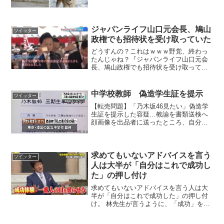
ジャパンライフ山口元会長、鳩山
ツイッター
政権でも招待状を受け取っていた
どうすんの？これはｗｗｗ野党、終わっ
たんじゃね？『ジャパンライフ山口元会
長、鳩山政権でも招待状を受け取ってい
た』 pic.twitter.com/XpHKIQSSsE— ネコ
おぢ (@necoodi) 2019年12月7日な？皆さ
ま、これも...
中学校教師 偽造学生証を提示
ツイッター
【転売問題】「乃木坂46見たい」偽造学
生証を提示した容疑…教諭を書類送検へ
顔画像を出品者に送ったところ、自分の
顔写真付きでチケットの名義人の名前が
書かれた偽造学生証が送られてきたとい
う。— ライブドアニュース
(@livedoornews)...
求めてもいないアドバイスを言う
ツイッター
人は大半が「自分はこれで成功し
た」の押し付け
求めてもいないアドバイスを言う人は大
半が「自分はこれで成功した」の押し付
け。 林先生が言うように、「成功」を押
し付けてはいけないし、「成功体験」が
自分の目を一番曇らせる。