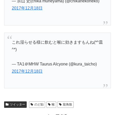
— 宗山 史(chika muneyama) (@chikanekoneko)
2017年12月18日
これ湿らせる様に飲むと喉に効きますもんね(*^皿
^*)
— TA1＠MHW Taurus Alcyone (@kura_taicho)
2017年12月18日
ツイッター
のど飴
喉
龍角散