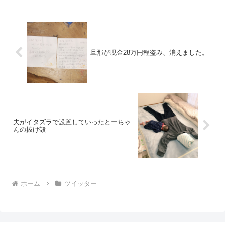
pic.twitter.com/LlGTzHgsaU— TOMOKI...
旦那が現金28万円程盗み、消えました。
夫がイタズラで設置していったとーちゃ
んの抜け殻
ホーム
ツイッター