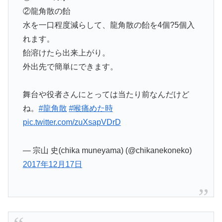
②龍角散の飴
水を一口程度減らして、龍角散の飴を4個?5個入
れます。
飴溶けたら出来上がり。
外出先で簡単にできます。
舞台や役者さんにとっては当たり前なんだけど
ね。
#龍角散
#喉痛めた時
pic.twitter.com/zuXsapVDrD
— 宗山 史(chika muneyama) (@chikanekoneko)
2017年12月17日