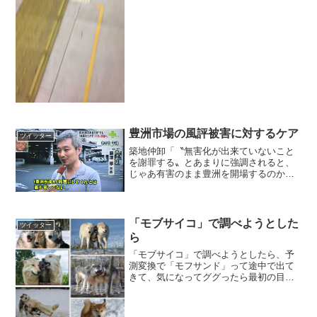
豊洲市場の風評被害に対するケア
ツイッター
築地仲卸「〝無害化が出来ていないこと
を謝罪する〟とあまりに強調されると、
じゃあ有害のまま豊洲を開場するのかと
消費者に悪いイメージをもたれることが
心配。移転がこんなに延期したことに謝
罪して欲しい」仰る通り。豊洲の風評被
害に対するケアが未だに一...
「モブサイコ」で調べようとした
ツイッター
ら
「モブサイコ」で調べようとしたら、予
測変換で「モフサンド」って途中で出て
きて、気になってググったら最初の目的
忘れる程の癒しやった。
pic.twitter.com/K9TnQQ0XZw— ＠大作戦
(@yoshiki400R) 2017年1...