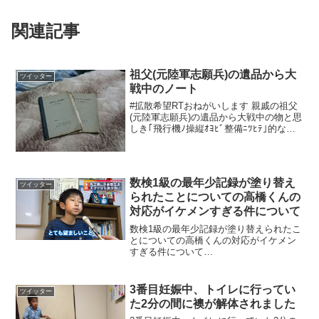
関連記事
祖父(元陸軍志願兵)の遺品から大
ツイッター
戦中のノート
#拡散希望RTおねがいします 親戚の祖父
(元陸軍志願兵)の遺品から大戦中の物と思
しき｢飛行機ﾉ操縦ｵﾖﾋﾞ整備ﾆﾂﾋﾃ｣的なノ
ートが出てきたので。そういう知識がす
ごい人まで届け！拡散お願いします！
pic.twitter.com/o4EZ5...
数検1級の最年少記録が塗り替え
ツイッター
られたことについての高橋くんの
対応がイケメンすぎる件について
数検1級の最年少記録が塗り替えられたこ
とについての高橋くんの対応がイケメン
すぎる件について
pic.twitter.com/PnMLqRoKKZ— ピタさ
ん??@可愛いタイプのイケメン(らしい)
(@pita_san213) 2019年12...
3番目妊娠中、トイレに行ってい
ツイッター
た2分の間に襖が解体されました