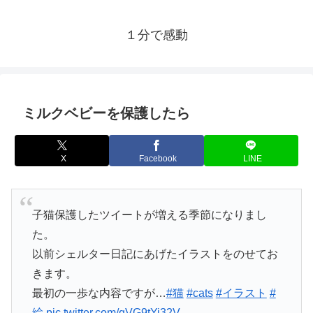
１分で感動
ミルクベビーを保護したら
X
Facebook
LINE
子猫保護したツイートが増える季節になりまし
た。
以前シェルター日記にあげたイラストをのせてお
きます。
最初の一歩な内容ですが…
#猫
#cats
#イラスト
#
絵
pic.twitter.com/qVG9tYi32V