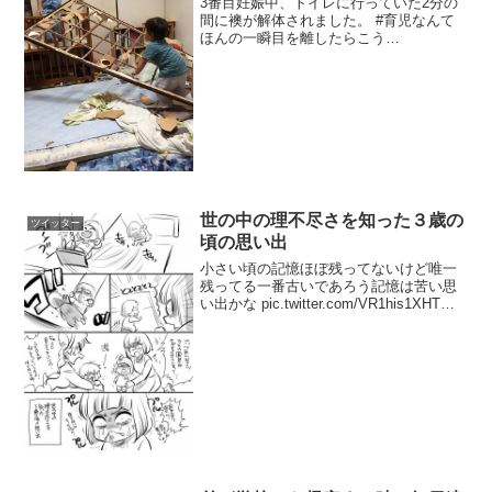
3番目妊娠中、トイレに行っていた2分の
間に襖が解体されました。 #育児なんて
ほんの一瞬目を離したらこう
pic.twitter.com/ZHGI201QRX—
yanchamama (@1984_ayako) 2016年11
月11日
世の中の理不尽さを知った３歳の
ツイッター
頃の思い出
小さい頃の記憶ほぼ残ってないけど唯一
残ってる一番古いであろう記憶は苦い思
い出かな pic.twitter.com/VR1his1XHT—
ヨースケ◆秋に向けて頑張り中 (@dp_vil)
2018年8月17日大人二人からあんたが悪
い！謝れ！...