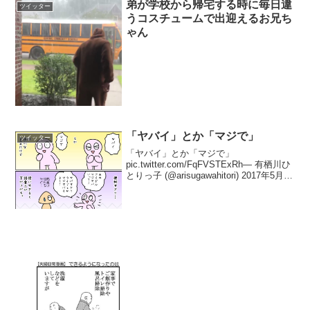
弟が学校から帰宅する時に毎日違
ツイッター
うコスチュームで出迎えるお兄ち
ゃん
「ヤバイ」とか「マジで」
ツイッター
「ヤバイ」とか「マジで」
pic.twitter.com/FqFVSTExRh— 有栖川ひ
とりっ子 (@arisugawahitori) 2017年5月23
日