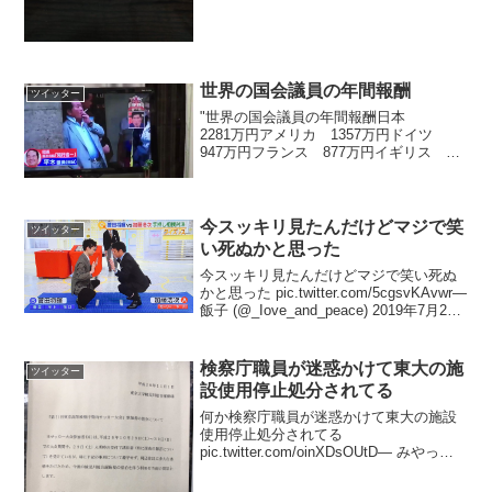
世界の国会議員の年間報酬
ツイッター
"世界の国会議員の年間報酬日本
2281万円アメリカ 1357万円ドイツ
947万円フランス 877万円イギリス
802万円更に日本は他国にない文書交通費
や公設秘書事務費政務調査費や無料交通
機関パスも"#消費税廃止 pic.twitt...
今スッキリ見たんだけどマジで笑
ツイッター
い死ぬかと思った
今スッキリ見たんだけどマジで笑い死ぬ
かと思った pic.twitter.com/5cgsvKAvwr—
飯子 (@_Iove_and_peace) 2019年7月25
日こんなギャグマンガみたいな手押し相
撲ある？— 飯子 (@_Iove_an...
検察庁職員が迷惑かけて東大の施
ツイッター
設使用停止処分されてる
何か検察庁職員が迷惑かけて東大の施設
使用停止処分されてる
pic.twitter.com/oinXDsOUtD— みやっけ
ろ (@drei_hauser) 2017年8月5日