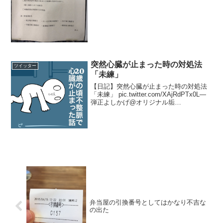
突然心臓が止まった時の対処法
ツイッター
「未練」
【日記】突然心臓が止まった時の対処法
「未練」 pic.twitter.com/XAjRdPTx0L—
弾正よしかげ@オリジナル垢
(@necoguruma3) 2016年12月12日
弁当屋の引換番号としてはかなり不吉な
の出た