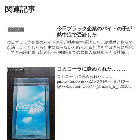
関連記事
今日ブラック企業のバイトの子が
ツイッター
熱中症で受診した
今日ブラック企業のバイトの子が熱中症で受診した。結構酷い症状で
点滴しようとしたら仕事に戻らないと怒られると泣き同日さらに悪化
して再来院勤務は朝9時から朝4時までの飲食入院勧めるも会社怖い
から無理と社長からは戻って来いと言われた医者からブラッ...
コカコーラに嵌められた………
ツイッター
コカコーラに嵌められた………
pic.twitter.com/kk2ZprXX1A— まさびー
@??Raccoon Cop?? (@masa_b_) 2018年
4月25日空箱に送料かけてしっかり発送し
てしまうあたり、コカ・コーラの異常な
ほど...