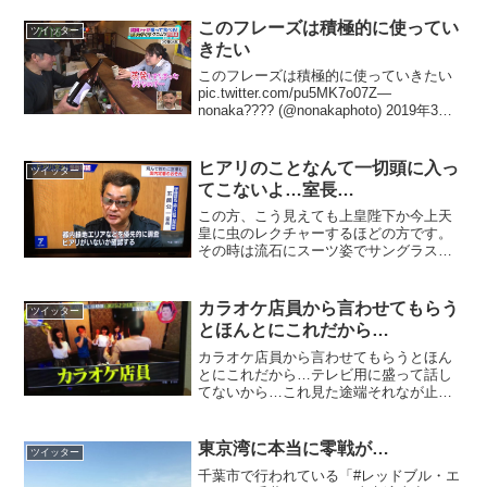
このフレーズは積極的に使ってい
ツイッター
きたい
このフレーズは積極的に使っていきたい
pic.twitter.com/pu5MK7o07Z—
nonaka???? (@nonakaphoto) 2019年3月
29日これですやん
pic.twitter.com/TSh2nrCVlO— くま...
ヒアリのことなんて一切頭に入っ
ツイッター
てこないよ…室長…
この方、こう見えても上皇陛下か今上天
皇に虫のレクチャーするほどの方です。
その時は流石にスーツ姿でサングラスか
けてませんでした。— オカマ声ちゃん・
ココシュニック (@saku_La_riz) 2019年
10月24日疑ったわけじゃ..あり.....
カラオケ店員から言わせてもらう
ツイッター
とほんとにこれだから…
カラオケ店員から言わせてもらうとほん
とにこれだから…テレビ用に盛って話し
てないから…これ見た途端それなが止ま
らなかったし、厨房では毎日のように誰
かしらこの文句言ってる #月曜日から夜
ふかし #逆クレーム #クソ客のいる生活
東京湾に本当に零戦が…
ツイッター
pic.twit...
千葉市で行われている「#レッドブル・エ