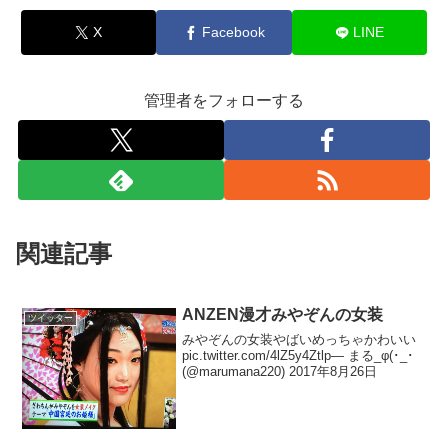
X
Facebook
LINE
管理者をフォローする
関連記事
ANZEN漫才みやぞんの女装
ツイッター
みやぞんの女装やばいめっちゃかわいい
pic.twitter.com/4lZ5y4Ztlp— まる_φ(･_･
(@marumana220) 2017年8月26日