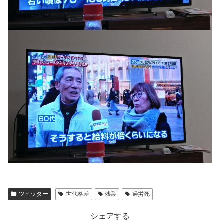
ツイッター
世代格差
残業
過労死
シェアする