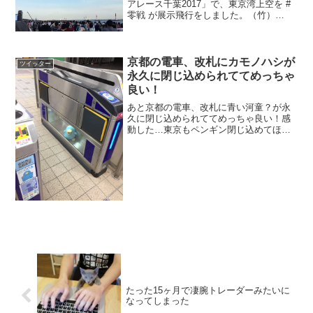
アレース千葉2017」で、東京湾上空を #
零戦 が展示飛行をしました。（竹）
pic.twitter.com/WmhS0zA6bB— 朝日新聞
映像報道部 (@asahi_photo) 2017年6月
3...
京都の電車、改札にカモノハシが
ツイッター
永久に閉じ込められててめっちゃ
良い！
あと京都の電車、改札に青い河童？が永
久に閉じ込められててめっちゃ良い！感
動した…東京もペンギン閉じ込めてほし
い pic.twitter.com/r8sfhYXMdu— ????タ
キ???????? (@dericajira) 2018年11...
たった15ヶ月で凄腕トレーダーみたいに
なってしまった