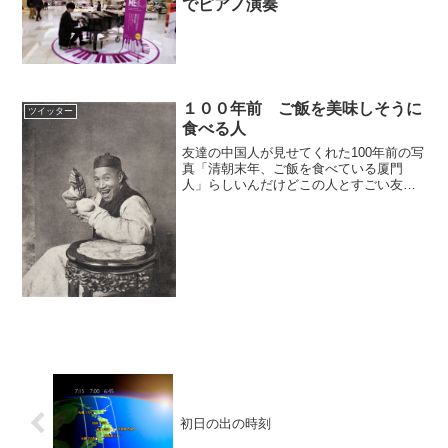
でピアノ演奏
１００年前 ご飯を美味しそうに
ツイッター
食べる人
友達の中国人が見せてくれた100年前の写
真「清朝末年、ご飯を食べている厦門
人」らしいんだけどこの人とすごい友達
になりたい。
pic.twitter.com/TrkOx8mtWJ— わこ:コミ
ックス発売中フレンズ (@wako3999) 20...
初日の出の時刻