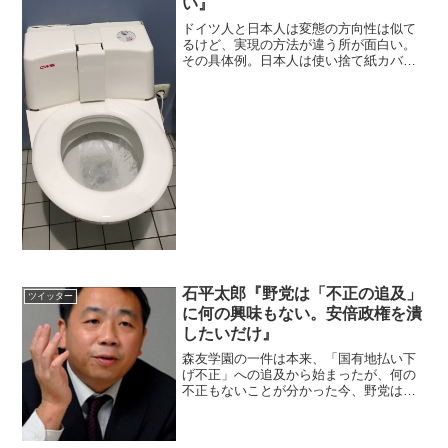
い』
ドイツ人と日本人は変態の方向性は似て
るけど、実現の方法が違う所が面白い。
その具体例。日本人は使い捨て紙カバー
か除菌スプレーで実現する所をドイツ人
ときたら… pic.twitter.com/4yx1YopNie—
Hebikubo (@Heb...
石平太郎『野党は「不正の追及」
ツイッター
に何の興味もない。安倍政権を潰
したいだけ』
森友学園の一件は本来、「国有地払い下
げ不正」への追及から始まったが、何の
不正もないことが分かった今、野党は一
転自分たちの「疑惑追及」の対象だった
某理事長の一方的な「証言」を根拠に
「総理寄付金問題」に矛先を向けた。彼