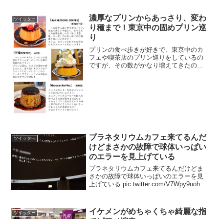
らは別に「不正の追及」に何...
濃厚なプリンからあっさり、変わ
ツイッター
り種まで！東京中の固めプリン巡
り
プリンの食べ歩きが好きで、東京中のカ
フェや喫茶店のプリン巡りをしているの
ですが、その数がかなり増えてきたので
まとめを作りました！「コレ好き」や
「これ美味しいー」と思ったものを一覧
にしました！濃厚なプリンからあっさ
り、変わり種まで！固めプリン...
プラネタリウムカフェ来てるんだ
ツイッター
けどまさかの故障で球体いっぱい
のエラーを見上げている
プラネタリウムカフェ来てるんだけどま
さかの故障で球体いっぱいのエラーを見
上げている pic.twitter.com/V7Wpy9uohu
— ハト肉 (@anaianako) 2017年3月21日
イケメンがめちゃくちゃ綺麗な指
ツイッター