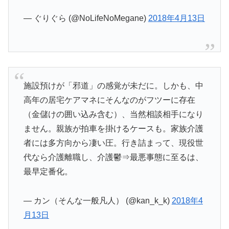
— ぐりぐら (@NoLifeNoMegane)
2018年4月13日
施設預けが「邪道」の感覚が未だに。しかも、中
高年の居宅ケアマネにそんなのがフツーに存在
（金儲けの囲い込み含む）、当然相談相手になり
ません。親族が拍車を掛けるケースも。家族介護
者には多方向から凄い圧。行き詰まって、現役世
代なら介護離職し、介護鬱⇒最悪事態に至るは、
最早定番化。
— カン（そんな一般凡人） (@kan_k_k)
2018年4
月13日