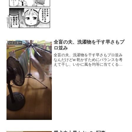
全盲の夫、洗濯物を干す早さもプ
ツイッター
ロ並み
全盲の夫、洗濯物を干す早さもプロ並み
なんだけどw 乾かすためにバランスを考
えて干し、いかに風を均等に当てくるく
る回るように出来るかとセットしてくれ
る。きっと洗濯物干し選手権全盲部門1位
だと思う！ pic.twitter.com/AByjZC...