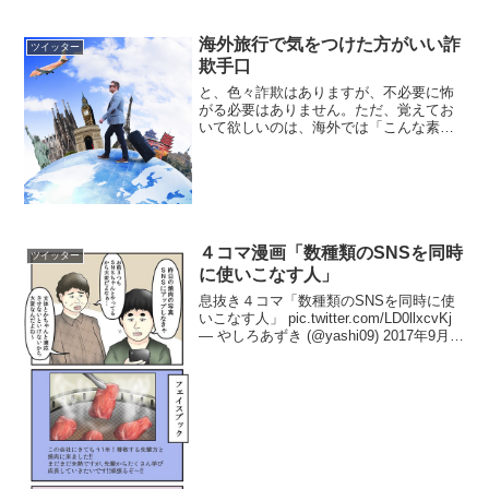
海外旅行で気をつけた方がいい詐
ツイッター
欺手口
と、色々詐欺はありますが、不必要に怖
がる必要はありません。ただ、覚えてお
いて欲しいのは、海外では「こんな素晴
らしい人がいるんだ！」という経験も沢
山できますが、例えば子供の頃から泥棒
として育てられたような、日本の常識で
は計り知れない人にも出会...
４コマ漫画「数種類のSNSを同時
ツイッター
に使いこなす人」
息抜き４コマ「数種類のSNSを同時に使
いこなす人」 pic.twitter.com/LD0llxcvKj
— やしろあずき (@yashi09) 2017年9月
13日