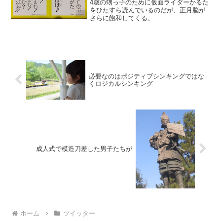
4歳の甥っ子のために仮面ライダーかるた
をひたすら読んでいるのだが、正月脳が
さらに飽和してくる。
pic.twitter.com/K6P3ZRH7uc— DJ JIN
(@_DJ_JIN_) 2017年1月3日
必要なのはポジティブシンキングではな
くロジカルシンキング
成人式で模造刀差した男子たちが
ホーム
ツイッター