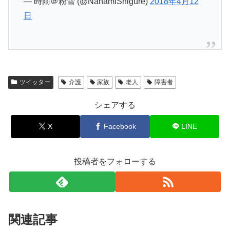
— 時雨＠粉雪 (@NanamiShigure)
2018年4月12
日
ツイッター
介護
家族
老人
障害者
シェアする
X
Facebook
LINE
投稿者をフォローする
関連記事