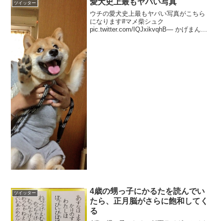
愛犬史上最もヤバい写真
ツイッター
ウチの愛犬史上最もヤバい写真がこちら
になります#マメ柴シュク
pic.twitter.com/IQJxikvqhB— かげまん
(@kagemans) 2017年4月30日
4歳の甥っ子にかるたを読んでい
ツイッター
たら、正月脳がさらに飽和してく
る