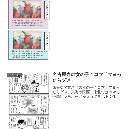
名古屋弁の女の子４コマ「マヨっ
ツイッター
たらダメ」
露骨な名古屋弁の女の子４コマ「マヨっ
たらダメ」東海や関西・東北では冷やし
中華にマヨネーズを入れて食べる文化が
あります。白く濁ったスープへの気持ち
悪さから他地方民からは敬遠されがちで
すが、冷やし中華の酸味が苦手な人でも
味がマイルドになり食べや...