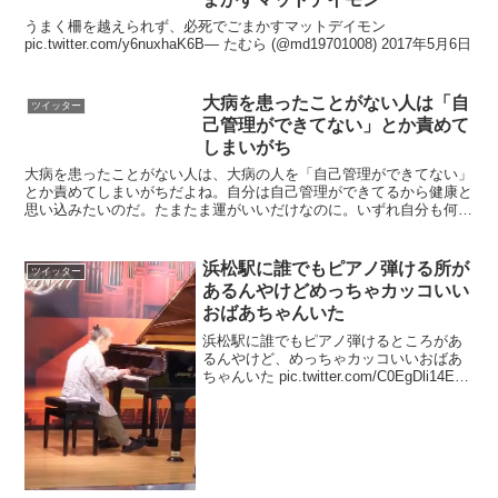
うまく柵を越えられず、必死でごまかすマットデイモン
pic.twitter.com/y6nuxhaK6B— たむら (@md19701008) 2017年5月6日
大病を患ったことがない人は「自
ツイッター
己管理ができてない」とか責めて
しまいがち
大病を患ったことがない人は、大病の人を「自己管理ができてない」
とか責めてしまいがちだよね。自分は自己管理ができてるから健康と
思い込みたいのだ。たまたま運がいいだけなのに。いずれ自分も何か
の大病を患い、思い込みが木っ端微塵に壊され、自分の言っ...
浜松駅に誰でもピアノ弾ける所が
ツイッター
あるんやけどめっちゃカッコいい
おばあちゃんいた
浜松駅に誰でもピアノ弾けるところがあ
るんやけど、めっちゃカッコいいおばあ
ちゃんいた pic.twitter.com/C0EgDli14E—
Shiro Yoshioka (@uroshika_y) 2019年12
月17日本当に流石に昔からの...