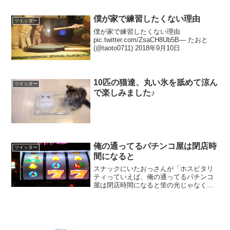
僕が家で練習したくない理由
ツイッター
僕が家で練習したくない理由
pic.twitter.com/ZsaCH8Ub5B— たおと
(@taoto0711) 2018年9月10日
10匹の猫達、丸い氷を舐めて涼ん
ツイッター
で楽しみました♪
俺の通ってるパチンコ屋は閉店時
ツイッター
間になると
スナックにいたおっさんが「ホスピタリ
ティっていえば、俺の通ってるパチンコ
屋は閉店時間になると蛍の光じゃなくて
情熱大陸の曲をかけてくれるから、丸１
日いても全く罪悪感が湧かないどころ
か、大負けしても誇らしい気分で家に帰
れる。気が利いてる」という...