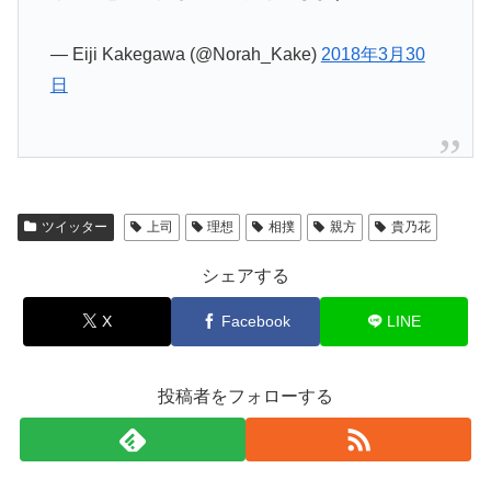
— Eiji Kakegawa (@Norah_Kake)
2018年3月30
日
ツイッター
上司
理想
相撲
親方
貴乃花
シェアする
X
Facebook
LINE
投稿者をフォローする