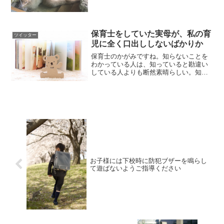
1月10日これは動画です
pic.twitter.com/zsjLJ2Tsgr— ...
保育士をしていた実母が、私の育
ツイッター
児に全く口出ししないばかりか
保育士のかがみですね。知らないことを
わかっている人は、知っていると勘違い
している人よりも断然素晴らしい。知ら
ないことを知っている。私も同じ保育士
として、常に勉強する姿勢を見習いたい
です????— 親バカツイート
(@tanosikuiki1...
お子様には下校時に防犯ブザーを鳴らし
て遊ばないようご指導ください