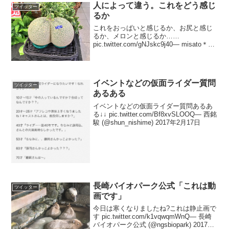
人によって違う。これをどう感じ
ツイッター
るか
これをおっぱいと感じるか、お尻と感じ
るか、メロンと感じるか……
pic.twitter.com/gNJskc9j40— misato＊次
の原稿へ (@hr_so_821) 2017年3月26日
イベントなどの仮面ライダー質問
ツイッター
あるある
イベントなどの仮面ライダー質問あるあ
る↓↓ pic.twitter.com/Bf8xvSLOOQ— 西銘
駿 (@shun_nishime) 2017年2月17日
長崎バイオパーク公式「これは動
ツイッター
画です」
今日は寒くなりましたね?これは静止画で
す pic.twitter.com/k1vqwqmWnQ— 長崎
バイオパーク公式 (@ngsbiopark) 2017年