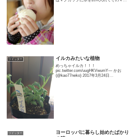
カップにフタをするように肉まんを乗
せ、2分くらい加熱しようね。それだけで
ふわふわに蒸しあがるからね。ラップは
しちゃダメだよ。— あ...
イルカみたいな植物
ツイッター
めっちゃイルカ！！！
pic.twitter.com/uugHKVwumY— かお
(@kao77neko) 2017年3月24日
@kao77neko 裏から見てもめっちゃイル
カ！癒される…
pic.twitter.com/9jgMaueZ...
ヨーロッパに暮らし始めたばかり
ツイッター