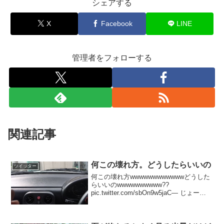
シェアする
X
Facebook
LINE
管理者をフォローする
関連記事
何この壊れ方。どうしたらいいの
ツイッター
何この壊れ方wwwwwwwwwwwwどうした
らいいのwwwwwwwwww??
pic.twitter.com/sbOn9w5jaC— じょー
(@Joe_NA6CE) 2017年7月7日僕もリレー
じゃないかな、と睨んでおります（笑）
— じょ...