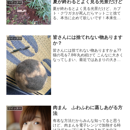
夏が終わるとよく見る光景だけど
ツイッター
夏が終わるとよく見る光景だけど、カブ
ト・クワガタが死んだらマットごと捨て
る、本当に止めて欲しいです！本来生息
していないダニなどの寄生生物が蔓延す
る危険性があります。
pic.twitter.com/gKe8VUMsXn— 常時ベス
ト (@q...
皆さんには捨てれない物あります
ツイッター
か？
皆さんには捨てれない物ありますかぁ??
猫の毛を7.8年丸め続けて こんなに大きく
なってしまい、最近ではあまりの大きさ
に 誰も近づかない??
pic.twitter.com/Ut6G9oXrUS— あき
(@svxpMSdAhRdNKPE) ...
肉まん ふわふわに蒸しあがる方
ツイッター
法
有名な方法だからみんな知ってると思う
けど、肉まんを電子レンジで加熱する時
はマグカップに水を2cm入れてそのマグ