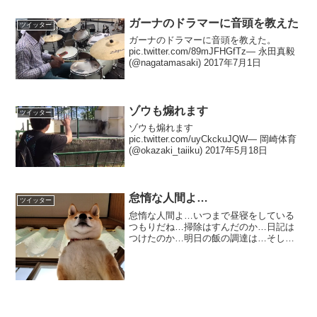
ガーナのドラマーに音頭を教えた
ツイッター
ガーナのドラマーに音頭を教えた。
pic.twitter.com/89mJFHGfTz— 永田真毅
(@nagatamasaki) 2017年7月1日
ゾウも煽れます
ツイッター
ゾウも煽れます
pic.twitter.com/uyCkckuJQW— 岡崎体育
(@okazaki_taiiku) 2017年5月18日
怠惰な人間よ…
ツイッター
怠惰な人間よ…いつまで昼寝をしている
つもりだね…掃除はすんだのか…日記は
つけたのか…明日の飯の調達は…そして
私の散歩は？ pic.twitter.com/9jrRXY7pqy
— マグニフィセントセブンを観てくださ
い (@dantyo_oh)...