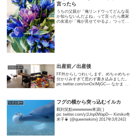
言ったら
うちの父親が「俺リンドウってどんな花
か知らないんだよね」って言ったら農家
の友達が「俺が見せてやるよ」つって花
束にして持ってきてくれたらしいんだけ
ど何をBLみたいなことしてるんだこのじ
いさん達はと思いました
pic.twitter.com/h...
出産前／出産後
ツイッター
FF外からしつれいします。めちゃめちゃ
分かりみすぎて思わず書き込みました。
pic.twitter.com/rvnOxIMjGC— なかま さ
ゆみ(イラストレーター) (@kinoko_zip)
2017年9月2日
フグの横から突っ込むイルカ
ツイッター
戳到笑點wwwwwww來源( )
pic.twitter.com/y1Unp0WapD— Kimiko奇
米子🍵 (@queeniekimi) 2017年3月24日