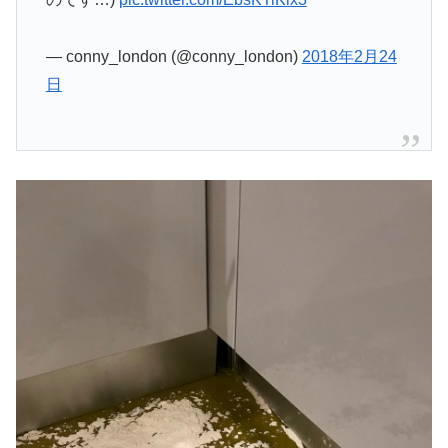
— conny_london (@conny_london)
2018年2月24
日