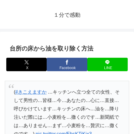
１分で感動
台所の床から油を取り除く方法
X
Facebook
LINE
(
#きこえますか
…キッチンへ立つ全ての女性、そ
して男性の…皆様…今…あなたの…心に…直接…
呼びかけています…キッチンの床へ…油を…降り
注いだ際には…小麦粉を…撒くのです…新聞紙で
は…ありません…まず…小麦粉を…贅沢に…撒く
のです…)
pic.twitter.com/EbsKTiKix3