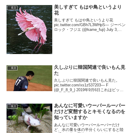
美しすぎて もはや鳥というより
長文
花
美しすぎて もはや鳥というより花
pic.twitter.com/GBh7L3WHpS— ジーベン
ロック・フジエ (@kame_fuji) July 3,
2020 この【タオルを死守する亀】などペ
ットで飼育している生き物は毎日インス
タに投...
久しぶりに韓国関連で良いもん見
長文
た
久しぶりに韓国関連で良いもん見た。
pic.twitter.com/xs1z537203— F
(@_F_8_9_) 2019年9月6日これはビック
リしたデッドボールで頭下げる人はなか
なか見ない— ぐっち (@gogogucchi6)
20...
あんなに可愛いウーパールーパー
長文
だけど変態するとキモくなるのを
知っていますか
あんなに可愛いウーパールーパーだけ
ど、水の量を体の半分くらいにすると陸