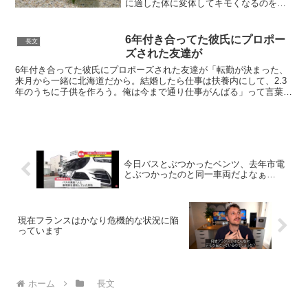
に適した体に変体してキモくなるのを知
っていますか
pic.twitter.com/qH1vce1BUG— 激かわ動
物 (@Gekikawa_Dbts) 2020年2月8日...
6年付き合ってた彼氏にプロポー
長文
ズされた友達が
6年付き合ってた彼氏にプロポーズされた友達が「転勤が決まった、
来月から一緒に北海道だから。結婚したら仕事は扶養内にして、2.3
年のうちに子供を作ろう。俺は今まで通り仕事がんばる」って言葉
に、自分には意思があると思われてないんだなってそのまま...
今日バスとぶつかったベンツ、去年市電
とぶつかったのと同一車両だよなぁ…
現在フランスはかなり危機的な状況に陥
っています
ホーム
長文