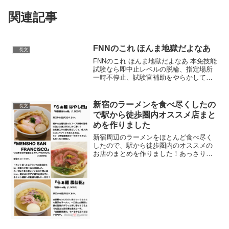
関連記事
FNNのこれ ほんま地獄だよなあ
長文
FNNのこれ ほんま地獄だよなあ 本免技能
試験なら即中止レベルの脱輪、指定場所
一時不停止、試験官補助をやらかしても
運転免許証は貸与され続ける...
pic.twitter.com/4y8oMbZaEG— tenfa
(@tenzingumo...
新宿のラーメンを食べ尽くしたの
長文
で駅から徒歩圏内オススメ店まと
めを作りました
新宿周辺のラーメンをほとんど食べ尽く
したので、駅から徒歩圏内のオススメの
お店のまとめを作りました！あっさりか
らこってり、王道から変わり種まで、美
味いラーメンを幅広く入れました！新宿
周辺でラーメンを食べたい時に参考にし
てみて下さい！ pic....