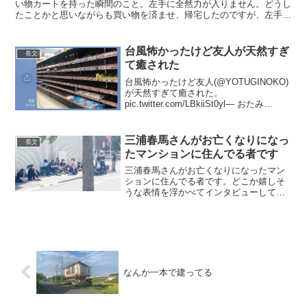
い物カートを持った瞬間のこと。左手に全然力が入りません。どうし
たことかと思いながらも買い物を済ませ、帰宅したのですが、左手は
一向に良くならず。家族は、救急車呼んだほうが良くない？...
台風怖かったけど友人が天然すぎ
長文
て癒された
台風怖かったけど友人(@YOTUGINOKO)
が天然すぎて癒された。
pic.twitter.com/LBkiiSt0yl— おたみ
(@otamiotanomi) 2019年10月12日可愛い
おじさんです。笑これは彼が自分の幼少
期について...
三浦春馬さんがお亡くなりになっ
長文
たマンションに住んでる者です
三浦春馬さんがお亡くなりになったマン
ションに住んでる者です。どこか嬉しそ
うな表情を浮かべてインタビューしてく
るのはなぜですかいくら粘っても誰もあ
なた達に口を開きませんよ。自分の大切
な人が亡くなった時に同じ事できますか#
三浦春馬 #港区マンシ...
なんか一本で建ってる