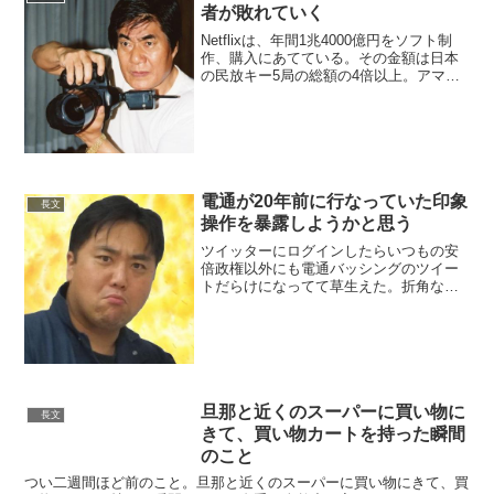
て行かざるをえな...
者が敗れていく
Netflixは、年間1兆4000億円をソフト制
作、購入にあてている。その金額は日本
の民放キー5局の総額の4倍以上。アマゾ
ンもアップルもディズニーも続々とネッ
ト配信事業に参入。テレビでは相変わら
ずのヒナ壇芸人の身内話と食リポ。弱い
からではな...
電通が20年前に行なっていた印象
長文
操作を暴露しようかと思う
ツイッターにログインしたらいつもの安
倍政権以外にも電通バッシングのツイー
トだらけになってて草生えた。折角なの
で、というかタイミングがいいので電通
が20年前に行なっていた印象操作を暴露
しようかと思う（多分今も行なっている
と思うけど）。— ジャ...
旦那と近くのスーパーに買い物に
長文
きて、買い物カートを持った瞬間
のこと
つい二週間ほど前のこと。旦那と近くのスーパーに買い物にきて、買