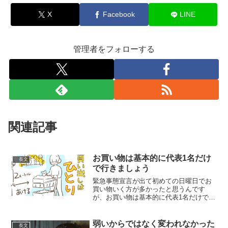
X
Facebook
LINE
管理者をフォローする
関連記事
お買い物は基本的に代表1名だけ
長文
で行きましょう
緊急事態宣言が出て初めての日曜日でお
買い物いく方が多かったと思うんです
が、お買い物は基本的に代表1名だけで行
きましょう。Twitter見て家族連れでスー
パーに…と見かけたのでイラストにして
みました。そしてご家庭によっては連れ
弱いからではなく変われなかった
長文