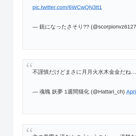
pic.twitter.com/6WCwQN3tt1
— 銃になったさそり?? (@scorpionvz612
不謹慎だけどまさに月月火水木金金だね
— 魂魄 妖夢 1週間猫化 (@Hattari_ch)
Apri