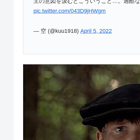
主の意図を汲むとこういうこと…。過酷
pic.twitter.com/043D9jHWgm
— 空 (@kuu1918)
April 5, 2022