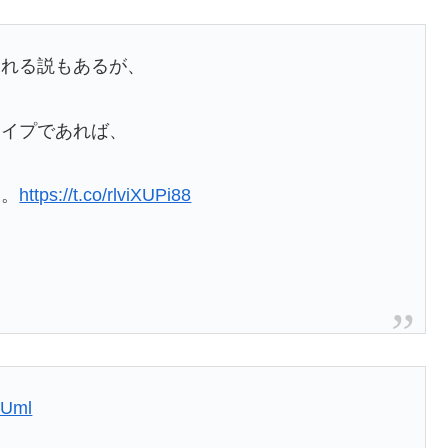
られる説もあるが、
タイプであれば、
る。
https://t.co/rlviXUPi88
RUml