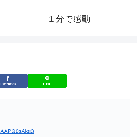
１分で感動
Facebook
LINE
om/AAPG0sAke3