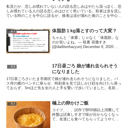
私見だが、悲しみ慣れていない人の語る悲しみはやたら湿っぽく、悲
しみ慣れている人の語る悲しみはひどく乾いている。前者は涙を流し
ている時のことを中心に語るが、後者は涙が涸れた後のことを中心に
語る。孤独についても同じことが言えて、孤独に不慣れな人...
体脂肪１kg落とすのって大変？
長文
ちゃんと「体重」じゃなく「体脂肪」な
のが良いよね。— 暗裏 宿儺すき
(@dai6tenhazyun) December 8, 2020 僕
もよく「体重落とすだけなら片腕切り落
とすと早いですよ」っていうと怪訝な目
をされるのですが、実際考えな...
17日昼ごろ 娘が連れ去られそう
長文
になりました
17日昼ごろさいたま市南区で娘が連れ去られそうになりました。バ
ス停の横のベンチに座らせ、時刻表を見て話しかけ顔を向けたら座っ
ておらず、5mほど先を女の人と手を繋いで歩いていました。名前を
呼ぶと娘は振り返り、慌てて駆け寄ると女はこちらを見ずに...
極上の卵かけご飯
長文
コイツ、、、試作で卵50個以上消費して
終盤は試食しすぎで味が分からなくなっ
て、友達にも食べてもらってようやく完
成した逸材なんで良かったら試してやっ