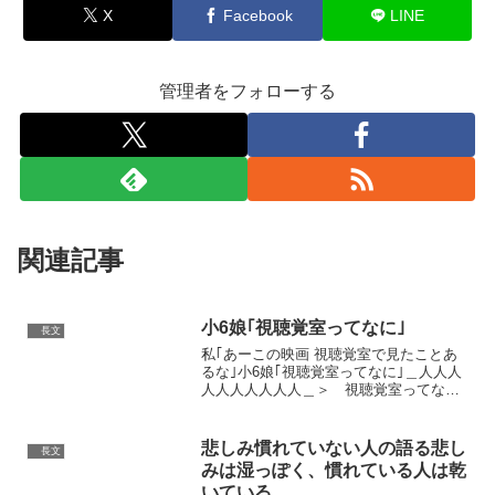
X
Facebook
LINE
管理者をフォローする
関連記事
小6娘｢視聴覚室ってなに｣
長文
私｢あーこの映画 視聴覚室で見たことあ
るな｣小6娘｢視聴覚室ってなに｣＿人人人
人人人人人人人＿＞ 視聴覚室ってな
に ＜￣Y^Y^Y^Y^Y^Y^Y^Y￣— つん
(@yan_mugi) November 2, 2022 私がいた
中学校今年か...
悲しみ慣れていない人の語る悲し
長文
みは湿っぽく、慣れている人は乾
いている