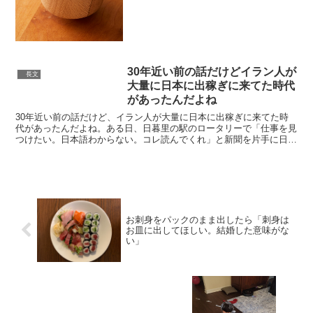
てください...【極上の卵かけご飯】卵白
にだしの素、醤油、砂糖を入れて1分30秒
箸で全力で混ぜ...
30年近い前の話だけどイラン人が
長文
大量に日本に出稼ぎに来てた時代
があったんだよね
30年近い前の話だけど、イラン人が大量に日本に出稼ぎに来てた時
代があったんだよね。ある日、日暮里の駅のロータリーで「仕事を見
つけたい。日本語わからない。コレ読んでくれ」と新聞を片手に日本
に来たばかりだというイラン人に英語で話しかけられたこと...
お刺身をパックのまま出したら「刺身は
お皿に出してほしい。結婚した意味がな
い」