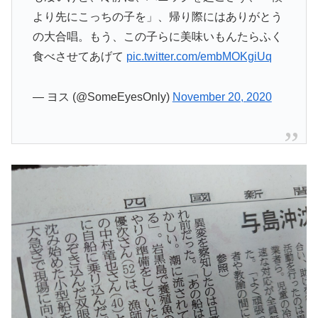
より先にこっちの子を」、帰り際にはありがとう
の大合唱。もう、この子らに美味いもんたらふく
食べさせてあげて
pic.twitter.com/embMOKgiUq
— ヨス (@SomeEyesOnly)
November 20, 2020