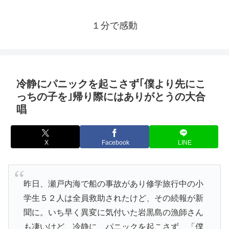
１分で感動
冷静にパニックを起こさず｢僕より先にこ
っちの子を｣帰り際にはありがとうの大合
唱
X
Facebook
LINE
昨日、瀬戸内海で船の事故があり修学旅行中の小
学生５２人は全員救助されたけど、その続報が新
聞に。いち早く異変に気付いた岩黒島の漁師さん
も凄いけど、冷静に、パニックを起こさず、「僕