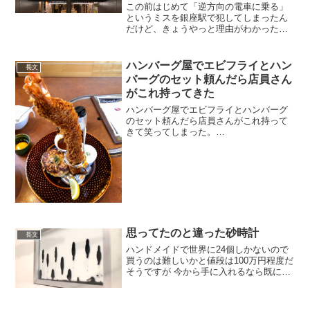
この前はじめて「逆方向の電車に乗る」
というミスを銀座駅で犯してしまったん
だけど、きょうやっと理由がわかった
pic.twitter.com/IYNh31hv6e— きせしょう
(@kiseshou) September 1, 2020 去年...
ハンバーグ屋でエビフライとハン
長文
バーグのセット頼んだら店員さん
がこれ持ってきた
ハンバーグ屋でエビフライとハンバーグ
のセット頼んだら店員さんがこれ持って
きて笑ってしまった。
pic.twitter.com/yBinp1TsZL— すんさん
(@snsn_s_sns) 2020年3月6日これ中に海
老2匹3匹連なってるのか...
思ってたのと違った砂時計
長文
ハンドメイドで世界に24個しかないので
買うのは難しいかと値段は100万円程度だ
そうですが 今から手に入れるなら既に持
っている人に譲ってもらうか デザインし
た本人に頼むしかないんじゃないですか
ね— 透化B+ (@hikouki641) 20...