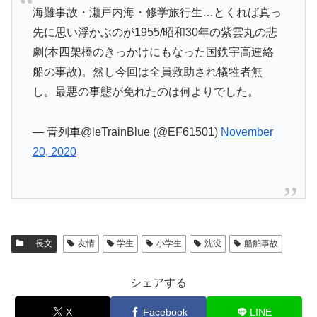
海難事故・瀬戸内海・修学旅行生…とくれば真っ
先に思い浮かぶのが1955/昭和30年の紫雲丸の悲
劇(本四架橋のきっかけにもなった国鉄宇高連絡
船の事故)。然し今回は全員救助され犠牲者無
し。最悪の事態が免れたのは何よりでした。
— 青列車@leTrainBlue (@EF61501)
November
20, 2020
長文
友情
学生
小学生
沈没
船舶事故
シェアする
X
Facebook
LINE