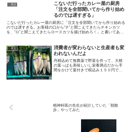
こないだ行ったカレー屋の厨房
長文
「注文を全部聞いてから作り始め
るのでは遅すぎる」
こないだ行ったカレー屋の厨房に「注文を全部聞いてから作り始める
のでは遅すぎる。お客様の口から“チ”と聞こえてきたらチキンカツ
を、“ロ”と聞こえてきたらロースカツを揚げ始めろ！」と書いてあっ
て、余計な言葉を発したら何かが無駄に揚げられてしまう...
消費者が変わらないと生産者も変
長文
われないんだよ
丹精込めて無農薬で野菜を作って、大根
の葉っぱも美味しいし栄養満点だから手
間をかけて葉付きで税込み１５０円で出
しても近所のスーパーの方が5円安いから
そっちで買うと言われてしまう??泣きた
くなるよ??消費者が変わらないと生産者
も変われないんだよ...
精神科医の先生が紹介していた「朝散
歩」やってみた