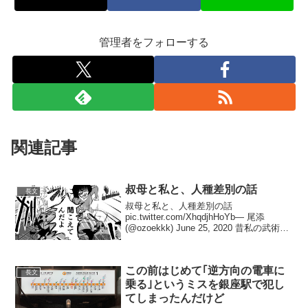
管理者をフォローする
関連記事
叔母と私と、人種差別の話
長文
叔母と私と、人種差別の話
pic.twitter.com/XhqdjhHoYb— 尾添
(@ozoekkk) June 25, 2020 昔私の武術兄
弟子がドイツを歩いていた時、通り過ぎ
たドイツ人が目尻を引っ張って細めにす
るポーズやって来た...
この前はじめて｢逆方向の電車に
長文
乗る｣というミスを銀座駅で犯し
てしまったんだけど