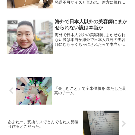
発送不可サイズと言われ、途方に暮れて
るところさ。(電車で来た)
pic.twitter.com/fXx9MCw7QQ— だまだま
(@poyoyome) 2020年1月...
海外で日本人以外の美容師にまか
長文
せられない説は本当か
海外で日本人以外の美容師にまかせられ
ない説は本当か海外で日本人以外の美容
師にむちゃくちゃにされたって本当か郷
にいれば郷に従え国が違えば美意識も違
う??めちゃくちゃかどうかの感覚は個人
差ありますが私はこうなった
pic.twitter.com...
「楽しむこと」で全米優勝を 果たした最
高のチーム
あぶねー。変換ミスでとんでもねぇ見積
り作るとこだった。