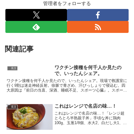
管理者をフォローする
関連記事
ワクチン接種を何千人か見たの
長文
で、いったんシェア。
ワクチン接種を何千人か見たので、いったんシェア。現場で救護室に
行く9割は迷走神経反射。徐脈で青ざめ、汗びっしょりで寝込む。四
大原因は『前日の当直、深酒、睡眠不足、スポーツ心臓』。スポーツ
心臓の人はもともと徐脈だから症状出やすい。前日はお酒を...
これはレンジで名店の味…！
長文
これはレンジで名店の味…！「レンジ超
とろとろ半熟親子丼」手頃な丼に鶏肉
100g、玉葱1/8個、水大2、白だし大1、醤
油大1、みりん大2入れフワッとラップし
600w4分チン軽く溶いた卵二個分を半分