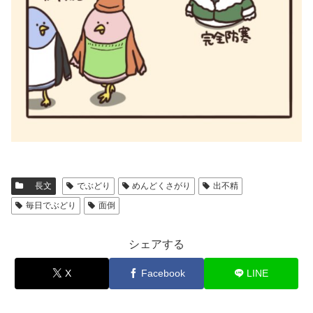
長文
でぶどり
めんどくさがり
出不精
毎日でぶどり
面倒
シェアする
X
Facebook
LINE