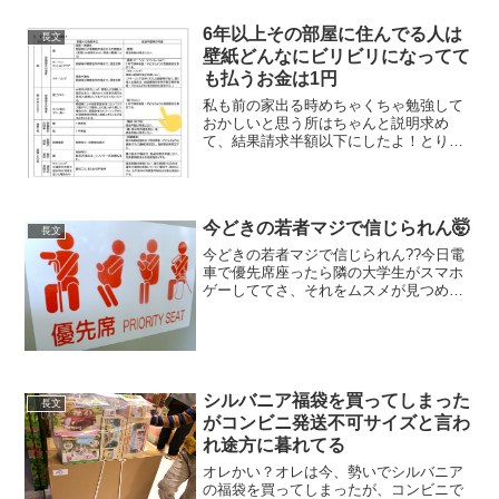
入れラップし40秒チン、混ぜ残りの卵入
れ40秒...
6年以上その部屋に住んでる人は
長文
壁紙どんなにビリビリになってて
も払うお金は1円
私も前の家出る時めちゃくちゃ勉強して
おかしいと思う所はちゃんと説明求め
て、結果請求半額以下にしたよ！とりあ
えず覚え易いものとして「6年以上その部
屋に住んでる人は壁紙どんなにバリバリ
ビリビリになってても払うお金は1円」だ
からね！こう言うのから...
今どきの若者マジで信じられん🤯
長文
今どきの若者マジで信じられん??今日電
車で優先席座ったら隣の大学生がスマホ
ゲーしててさ、それをムスメが見つめて
たら「あ、席代わりますか？」とか聞い
てきた上に手遊びで相手してくれて、挙
げ句「アメとか持ってたかな…」とゴソ
ゴソやる始末！一生人間...
シルバニア福袋を買ってしまった
長文
がコンビニ発送不可サイズと言わ
れ途方に暮れてる
オレかい？オレは今、勢いでシルバニア
の福袋を買ってしまったが、コンビニで