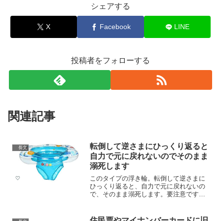
シェアする
X
Facebook
LINE
投稿者をフォローする
関連記事
転倒して逆さまにひっくり返ると
長文
自力で元に戻れないのでそのまま
溺死します
このタイプの浮き輪。転倒して逆さまに
ひっくり返ると、自力で元に戻れないの
で、そのまま溺死します。要注意です。
pic.twitter.com/ooF7YRuQ8f— Hiro 災害?
救急?経営?研究 (@Hiro_MD_MBA) 2019
年...
住民票やマイナンバーカードに旧