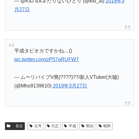
— @KID a.k.a たりないひとり (@kid_at)
2019年3
月27日
平成タピオカですかね…()
pic.twitter.com/zP57gRUFW7
— ムーリバイブV廃(????)??/新人VTuber(大嘘)
(@Mho9139610)
2019年3月27日
長文
元号
大正
平成
明治
昭和