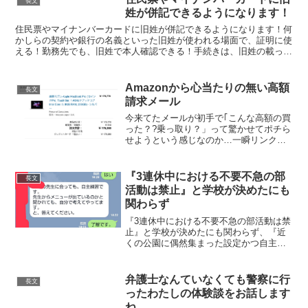
長文
姓が併記できるようになります！
住民票やマイナンバーカードに旧姓が併記できるようになります！何
かしらの契約や銀行の名義といった旧姓が使われる場面で、証明に使
える！勤務先でも、旧姓で本人確認できる！手続きは、旧姓の載った
戸籍謄本を持って、市役所や区役所で。11月5日から！運...
Amazonから心当たりの無い高額
長文
請求メール
今来てたメールが初手で｢こんな高額の買
った？?乗っ取り？」って驚かせてポチら
せようという感じなのか…一瞬リンクか
ら飛ぶところでした…調べたらやはり詐
欺だった…確認するんだったらメールか
ら直にリンクポチらないで、HPに行って
『3連休中における不要不急の部
長文
みて購入履歴を調べ...
活動は禁止』と学校が決めたにも
関わらず
『3連休中における不要不急の部活動は禁
止』と学校が決めたにも関わらず、『近
くの公園に偶然集まった設定かつ自主練
習という設定で部活を行うこと』を真剣
に考えて部員へ連絡して実行しようとし
ている部活顧問…もはや学校の管理職で
弁護士なんていなくても警察に行
長文
も独善的に暴走する部活...
ったわたしの体験談をお話します
ね