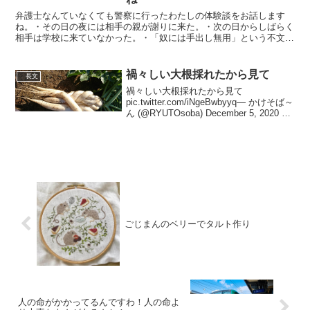
弁護士なんていなくても警察に行ったわたしの体験談をお話します
ね。・その日の夜には相手の親が謝りに来た。・次の日からしばらく
相手は学校に来ていなかった。・「奴には手出し無用」という不文律
が形成された。・被害届提出は数時間で終わった。・卒業まで...
禍々しい大根採れたから見て
長文
禍々しい大根採れたから見て
pic.twitter.com/iNgeBwbyyq— かけそば～
ん (@RYUTOsoba) December 5, 2020 意
外とデカいの
pic.twitter.com/FhwEDS7JXC— かけそば
～...
ごじまんのベリーでタルト作り
人の命がかかってるんですわ！人の命よ