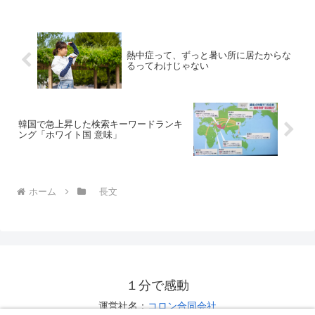
熱中症って、ずっと暑い所に居たからな
るってわけじゃない
韓国で急上昇した検索キーワードランキ
ング「ホワイト国 意味」
ホーム
長文
１分で感動
運営社名：
コロン合同会社