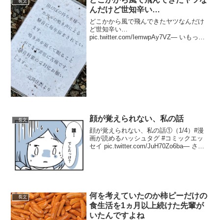
長文
のこと。 p...
んだけど世知辛い…
どこかから風で飛んできたヤツなんだけ
ど世知辛い…
pic.twitter.com/IemwpAy7VZ— いもっち
@探してます：coldrain7/20熊谷＆
MWAM8/30高崎 (@imotch) May 26, 2023
元々田んぼがあ...
顔が覚えられない、私の話
長文
顔が覚えられない、私の話①（1/4）#漫
画が読めるハッシュタグ #コミックエッ
セイ pic.twitter.com/JuH70Zo6ba— さの
か@育児絵日記 (@chiri_nurugo) February
28, 2022 顔が覚えられ...
何を考えていたのか柿ピーだけの
長文
食生活を1ヵ月以上続けた先輩が
いたんですよね