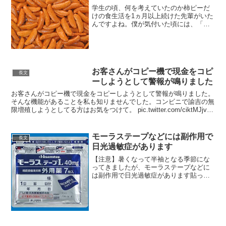
学生の頃、何を考えていたのか柿ピーだ
けの食生活を1ヵ月以上続けた先輩がいた
んですよね。僕が気付いた頃には、「味
覚の消失」「多発する歯ぐきの出血・口
内炎・唇の割れ」「異様な量の頭髪脱
落」「ドブのような口臭」「消えない倦
怠感」などの症状が現れて...
お客さんがコピー機で現金をコピ
長文
ーしようとして警報が鳴りました
お客さんがコピー機で現金をコピーしようとして警報が鳴りました。
そんな機能があることを私も知りませんでした。コンビニで諭吉の無
限増殖しようとしてる方はお気をつけて。 pic.twitter.com/ciktMJjvlR
— 南武-1000- (...
モーラステープなどには副作用で
長文
日光過敏症があります
【注意】暑くなって半袖となる季節にな
ってきましたが、モーラステープなどに
は副作用で日光過敏症があります貼って
る時だけではなく、剥がした後も気をつ
ける必要があり、添付文書にも「使用後
数日から数カ月経って発現することも」
との記載がある貼付後4週...