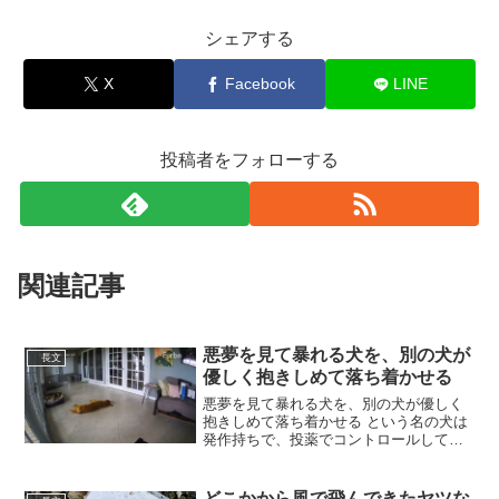
シェアする
X
Facebook
LINE
投稿者をフォローする
関連記事
悪夢を見て暴れる犬を、別の犬が
長文
優しく抱きしめて落ち着かせる
悪夢を見て暴れる犬を、別の犬が優しく
抱きしめて落ち着かせる という名の犬は
発作持ちで、投薬でコントロールしてる
けど時おり発作で混乱するそう。Roxyは
訓練を受けたわけでも無いのに、こうし
て発作を起こしたLakerを助けてくれると
どこかから風で飛んできたヤツな