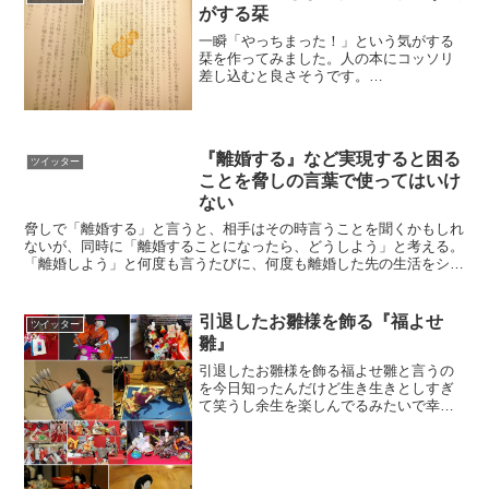
がする栞
一瞬「やっちまった！」という気がする
栞を作ってみました。人の本にコッソリ
差し込むと良さそうです。
pic.twitter.com/baYIdom2VE— nanka
(@nankasince2016) 2017年5月26日
『離婚する』など実現すると困る
ツイッター
ことを脅しの言葉で使ってはいけ
ない
脅しで「離婚する」と言うと、相手はその時言うことを聞くかもしれ
ないが、同時に「離婚することになったら、どうしよう」と考える。
「離婚しよう」と何度も言うたびに、何度も離婚した先の生活をシミ
ュレーションする。「あ、離婚しても大丈夫だわ」と思った...
引退したお雛様を飾る『福よせ
ツイッター
雛』
引退したお雛様を飾る福よせ雛と言うの
を今日知ったんだけど生き生きとしすぎ
て笑うし余生を楽しんでるみたいで幸せ
な気持ちになるからみんなぐぐってほし
い pic.twitter.com/lqZS71egu8— ちずる@
本発売 (@chizuuu2...