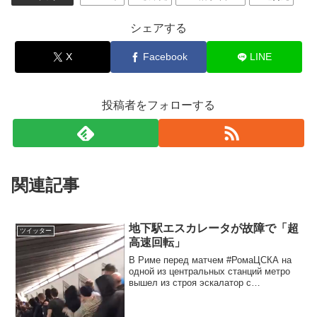
シェアする
X
Facebook
LINE
投稿者をフォローする
関連記事
地下駅エスカレータが故障で「超
ツイッター
高速回転」
В Риме перед матчем #РомаЦСКА на
одной из центральных станций метро
вышел из строя эскалатор с
болельщиками, есть серьёз...