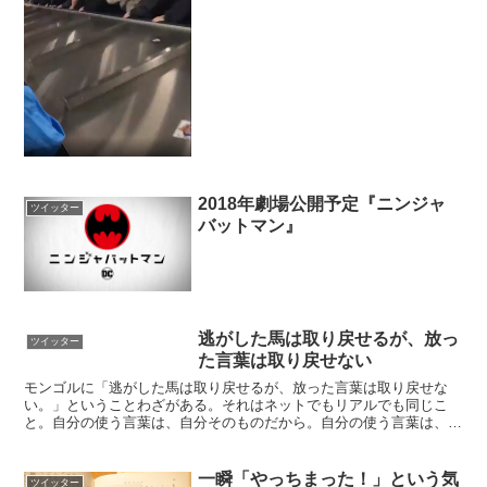
2018年劇場公開予定『ニンジャ
ツイッター
バットマン』
逃がした馬は取り戻せるが、放っ
ツイッター
た言葉は取り戻せない
モンゴルに「逃がした馬は取り戻せるが、放った言葉は取り戻せな
い。」ということわざがある。それはネットでもリアルでも同じこ
と。自分の使う言葉は、自分そのものだから。自分の使う言葉は、自
分の内面のいちばん外側。(小池一夫)— 小池一夫 (@ko...
一瞬「やっちまった！」という気
ツイッター