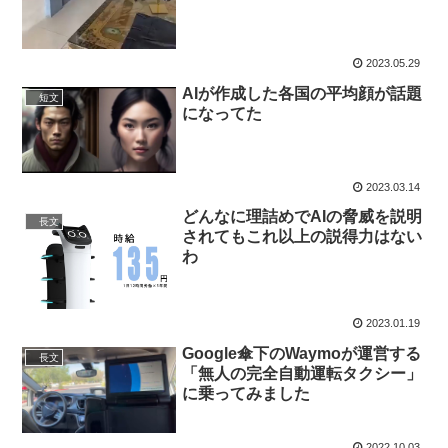
2023.05.29
AIが作成した各国の平均顔が話題
短文
になってた
2023.03.14
どんなに理詰めでAIの脅威を説明
長文
されてもこれ以上の説得力はない
わ
2023.01.19
Google傘下のWaymoが運営する
長文
「無人の完全自動運転タクシー」
に乗ってみました
2022.10.03