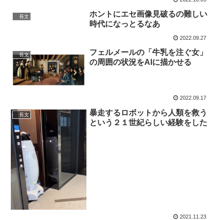
ホントにエセ画像見破るの難しい
長文
時代になっとるなあ
2022.09.27
フェルメールの「牛乳を注ぐ女」
長文
の周囲の状況をAIに描かせる
2022.09.17
暴走するロボットから人類を救う
長文
という２１世紀らしい経験をした
2021.11.23