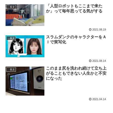
「人型ロボットもここまで来た
長文
か」って毎年思ってる気がする
2021.08.19
スラムダンクのキャラクターをＡ
長文
Ｉで実写化
2021.08.14
このまま尻を洗われ続けて立ち上
長文
がることもできない人生かと不安
になった
2021.04.14