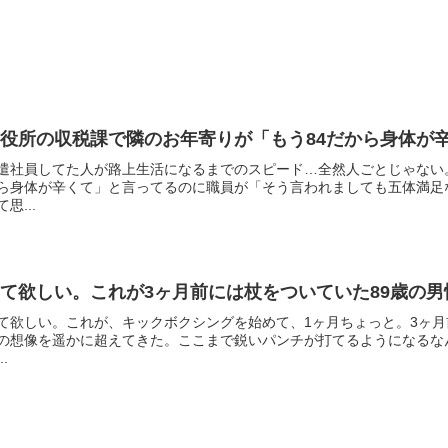
市役所の収税課で隣のお年寄りが「もう84だから身体が
遣社員してた人が路上生活になるまでのスピード…全然人ごとじゃない
ら身体が辛くて」と言ってるのに職員が「そう言われましても五体満足
て思...
て欲しい。これが3ヶ月前には杖をついていた89歳の
て欲しい。これが、キックボクシングを始めて、1ヶ月ちょっと。3ヶ月
の想像を遥かに超えてきた。ここまで鋭いパンチが打てるようになるな
..