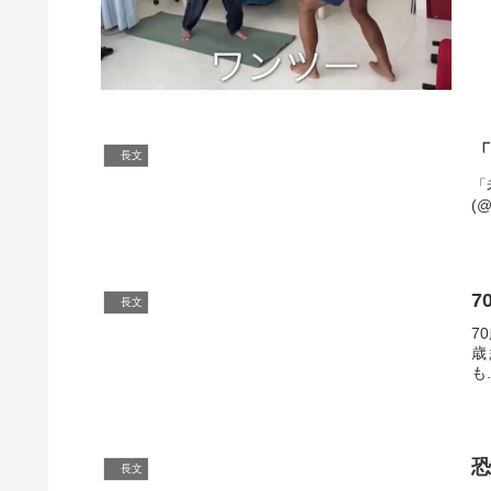
長文
「
(
7
長文
7
歳
も.
長文