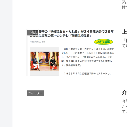
恐
性
上
長文
「
て
ツイッター
介
た
て