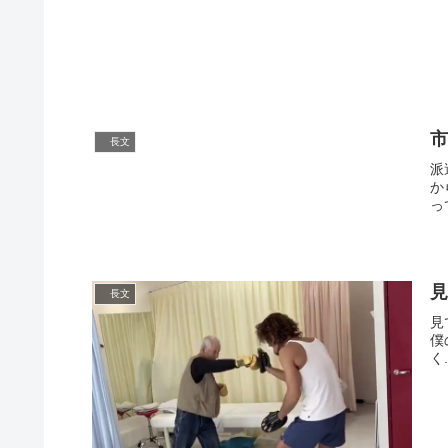
長文
派
か
っ
見
長文
見
僕
く.