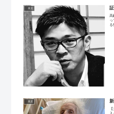
長文
高
っ
る
新
長文
【
入