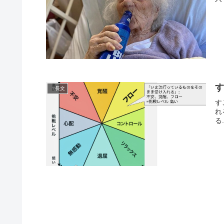
す
長文
す
れ
る.