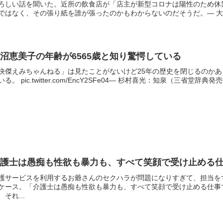
ろしい話を聞いた。近所の飲食店が「店主が新型コロナは陽性のため休
ではなく、その張り紙を誰が張ったのかもわからないのだそうだ。— 大貫剛 (@ohnuk
沼恵美子の年齢が6565歳と知り驚愕している
快傑えみちゃんねる」は見たことがないけど25年の歴史を閉じるのかあ
いる。 pic.twitter.com/EncY2SFe04— 杉村喜光：知泉（三省堂辞典発売中 (
介護士は愚痴も性欲も暴力も、すべて笑顔で受け止める
護サービスを利用するお爺さんのセクハラが問題になりすぎて、担当を
ケース。「介護士は愚痴も性欲も暴力も、すべて笑顔で受け止める仕事
、それ...