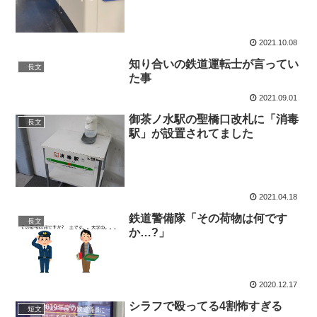
2021.10.08
知り合いの鉄道運転士が言ってい
長文
た事
2021.09.01
御茶ノ水駅の聖橋口改札に「消毒
長文
駅」が設置されてました
2021.04.18
鉄道警備隊「その荷物は何です
長文
か…?」
2020.12.17
シラフで殴ってる4割怖すぎる
短文