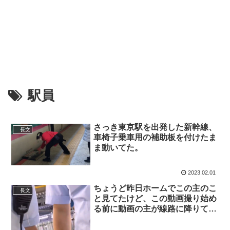
駅員
さっき東京駅を出発した新幹線、
長文
車椅子乗車用の補助板を付けたま
ま動いてた。
2023.02.01
ちょうど昨日ホームでこの主のこ
長文
と見てたけど、この動画撮り始め
る前に動画の主が線路に降りて取
ろうとしてた