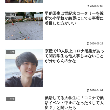
2020.07.02
早稲田生は世紀末ロータリーを近
長文
所の小学校が綺麗にしてる事実に
着目した方がいい
2020.06.29
京産で10人以上コロナ感染があっ
長文
て関西学生も他人事じゃないこと
が分からんのかな
2020.04.01
就活してる大学生に「コロナで就
長文
活イベント中止になったりして大
変？」と聞いたら