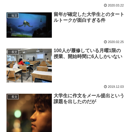
2020.03.22
留年が確定した大学生とのタート
短文
ルトークが面白すぎる件
2020.02.25
100人が履修している月曜1限の
長文
授業、開始時間に6人しかいない
2019.12.03
大学生に作文をメール提出という
長文
課題を出したのだが