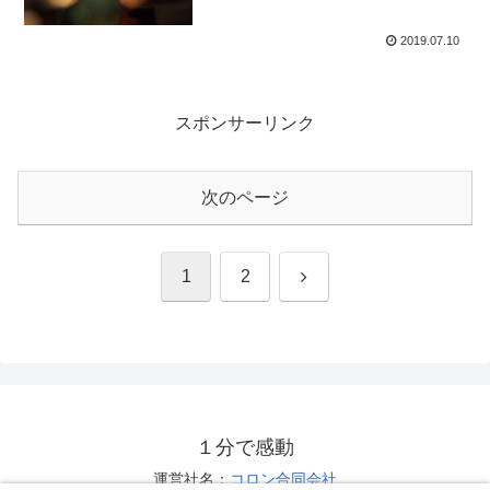
2019.07.10
スポンサーリンク
次のページ
次
1
2
へ
１分で感動
運営社名：
コロン合同会社