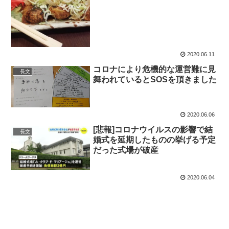
2020.06.11
コロナにより危機的な運営難に見
長文
舞われているとSOSを頂きました
2020.06.06
[悲報]コロナウイルスの影響で結
長文
婚式を延期したものの挙げる予定
だった式場が破産
2020.06.04