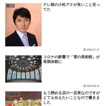
テレ朝の小松アナが良いこと言っ
長文
てた
2020.07.17
コロナの影響で「雪の美術館」が
長文
長期休館に
2020.06.21
もう閉める店の一店長なのですが
ストーリー
とても伝えたいことなので書きま
した