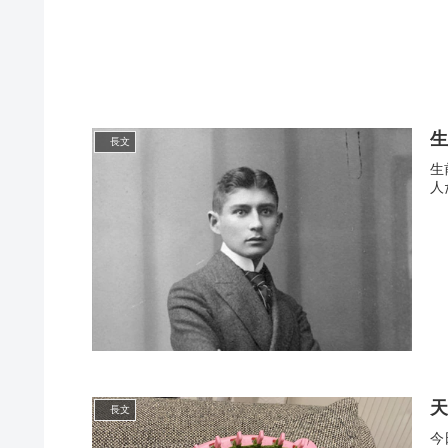
長文
生前
人
長文
今