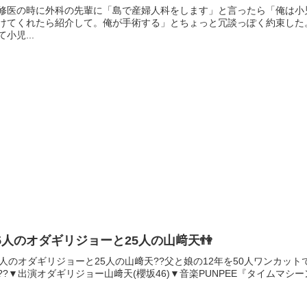
修医の時に外科の先輩に「島で産婦人科をします」と言ったら「俺は小
けてくれたら紹介して。俺が手術する」とちょっと冗談っぽく約束した
て小児...
5人のオダギリジョーと25人の山﨑天👫
5人のオダギリジョーと25人の山﨑天??父と娘の12年を50人ワンカット
??▼出演オダギリジョー山﨑天(櫻坂46)▼音楽PUNPEE『タイムマシーン