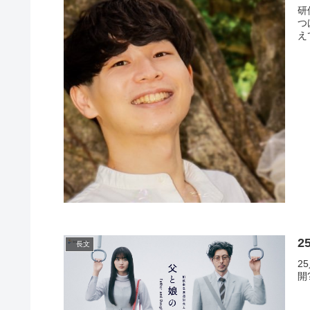
研
つ
え
2
長文
2
開