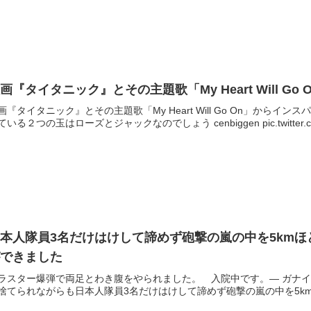
画『タイタニック』とその主題歌「My Heart Will 
画『タイタニック』とその主題歌「My Heart Will Go On」か
ている２つの玉はローズとジャックなのでしょう cenbiggen pic.twitter.com
本人隊員3名だけはけして諦めず砲撃の嵐の中を5km
ができました
ラスター爆弾で両足とわき腹をやられました。 入院中です。— ガナイケ (@gunne
捨てられながらも日本人隊員3名だけはけして諦めず砲撃の嵐の中を5kmほ