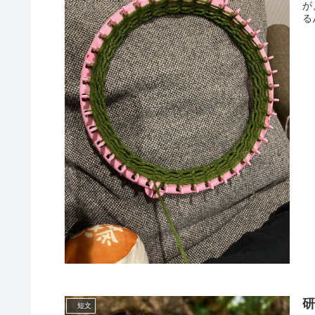
が
るん
短文