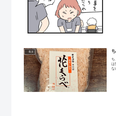
長文
ち
は
な