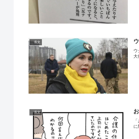
長文
ウ
大
長文
「
に