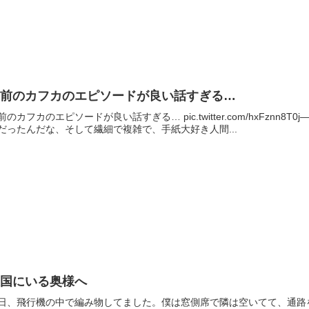
生前のカフカのエピソードが良い話すぎる…
のカフカのエピソードが良い話すぎる… pic.twitter.com/hxFznn8T0j— Mino
だったんだな、そして繊細で複雑で、手紙大好き人間...
天国にいる奥様へ
日、飛行機の中で編み物してました。僕は窓側席で隣は空いてて、通路