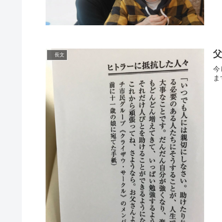
父
長文
今
ま