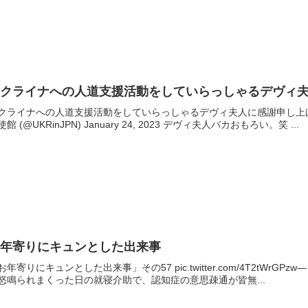
ウクライナへの人道支援活動をしていらっしゃるデヴィ
クライナへの人道支援活動をしていらっしゃるデヴィ夫人に感謝申し上げます。 pic
使館 (@UKRinJPN) January 24, 2023 デヴィ夫人バカおもろい。笑 ...
お年寄りにキュンとした出来事
お年寄りにキュンとした出来事」その57 pic.twitter.com/4T2tWrGPzw— しろや
怒鳴られまくった日の就寝介助で、認知症の意思疎通が皆無...