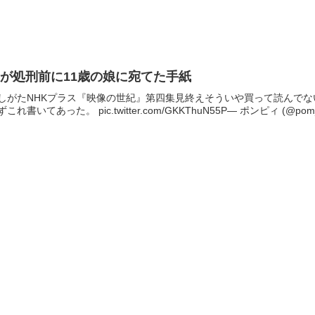
が処刑前に11歳の娘に宛てた手紙
しがたNHKプラス『映像の世紀』第四集見終えそういや買って読んで
ずこれ書いてあった。 pic.twitter.com/GKKThuN55P— ポンピィ (@pom_po