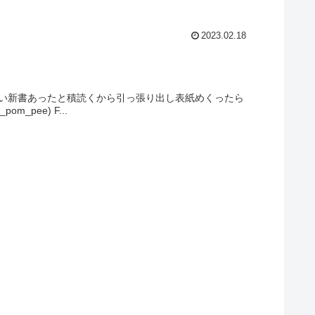
2023.02.18
ない新書あったと積読くから引っ張り出し表紙めくったら
m_pee) F...