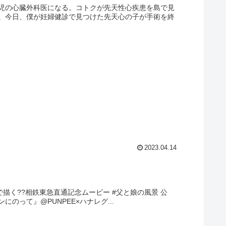
児の心臓外科医になる。コトクが先天性心疾患を島で見
。今日、僕が妊婦健診で見つけた先天心の子が手術を終
2023.04.14
で描く??相鉄東急直通記念ムービー #父と娘の風景 公
にのって』@PUNPEE×ハナレグ...