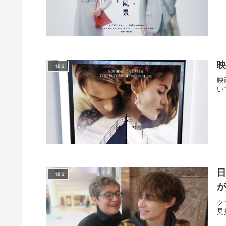
映
短文
映
い
日
短文
ク
見