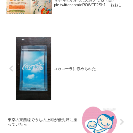
ちゃ時間かかったん覚えてる（笑）
pic.twitter.com/dROWCF2ShJ— おおしま
（兄） (@Oshima_Bro) 2017年2月18日
コカコーラに嵌められた………
東京の東西線でうちの上司が優先席に座
っていたら