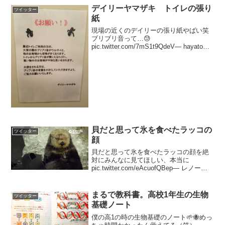
デイリーヤマザキ トイレの張り
ツイッター
紙
現場の近くのデイリーの張り紙やばい笑
ブリブリ音って…😓
pic.twitter.com/7mS1t9QdeV— hayato
(@monster_s15) 2017年3月22日
貝だと思って氷を食べたラッコの
ツイッター
顔
貝だと思って氷を食べたラッコの顔を絶
対にみんなに見てほしい、本当に
pic.twitter.com/eAcuofQBep— レノール
(@renoru_) 2017年7月11日
まるで教科書。高校1年生の生物
ツイッター
基礎ノート
僕の高1の時の生物基礎のノート🌱🐝めっ