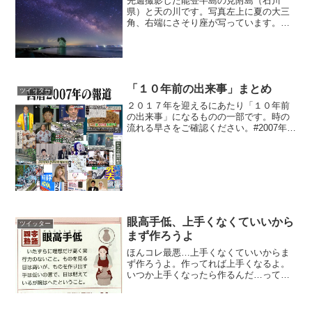
先週撮影した能登半島の見附島（石川
県）と天の川です。写真左上に夏の大三
角、右端にさそり座が写っています。今
週もお疲れさまでした。素敵な週末にな
りますように。
pic.twitter.com/G5gmKjR77H— KAGAYA
(@KAGA...
「１０年前の出来事」まとめ
ツイッター
２０１７年を迎えるにあたり「１０年前
の出来事」になるものの一部です。時の
流れる早さをご確認ください。#2007年が
10年前 pic.twitter.com/39GhWpj47u— 新
春コイワイミツバ₂₀₁₇
(@MITSUBA_KOIWAI...
眼高手低、上手くなくていいから
ツイッター
まず作ろうよ
ほんコレ最悪…上手くなくていいからま
ず作ろうよ。作ってれば上手くなるよ。
いつか上手くなったら作るんだ…って大
事にプラモ積んだまま何もしない人いる
けど、永遠に上手くならんよそれ。
pic.twitter.com/YlR59Kb05o— しばた...