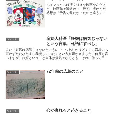
ベイマックスは凄く好きな映画なんだけ
ど、映画館で観終わって最初に浮かんだ
感想は「予告で見たかったのと違う」だ
った。いい映画なんだから配給は予告編
詐欺みたいな真似をせずちゃんと宣伝し
て欲しい。客にも作品にも失礼だと思
う。#ベイマックス pic...
産婦人科医「妊娠は病気じゃない
ツイッター
という言葉、死語にすべし」
また「妊娠は病気じゃないというので、つわりがひどくても職場にも
言わずただひたすら我慢していた」という妊婦が来ました。何度も言
いますが、妊娠ということ自体は病気でなくとも、それに伴って日常
生活に支障が出る症状、つわりは病気です。休んで。妊娠は...
72年前の広島のこと
ツイッター
心が疲れると起きること
ツイッター