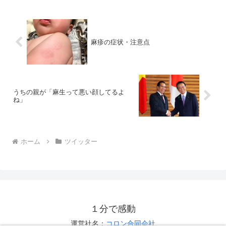
麻疹の症状・注意点
うちの親が「麻生って悪い顔してるよ
ね」
ホーム
ツイッター
１分で感動
運営社名：
コロン合同会社