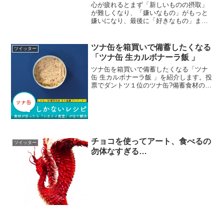
心が疲れるとまず「新しいものの摂取」
が難しくなり、「嫌いなもの」がもっと
嫌いになり、最後に「好きなもの」まで
嫌になる。早め早めに休むことが肝心。
まずは睡眠を。— 蝉川夏哉@11月7日の
ぶ文庫四杯目発売 (@osaka_seventeen)
ツナ缶を箱買いで備蓄したくなる
ツイッター
...
「ツナ缶 生カルボナーラ飯 」
ツナ缶を箱買いで備蓄したくなる「ツナ
缶 生カルボナーラ飯 」を紹介します。投
票でダントツ１位のツナ缶?備蓄食材のみ
火もパスタも使わずカルボナーラの味す
るご飯?????・ツナ缶・卵黄・チューブに
んにく・しょうゆ・粉チーズカルボナー
ラ好きの人に...
チョコを使ってアート、食べるの
ツイッター
勿体なすぎる…