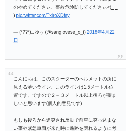
のやめてくださぃ、事故危険防してくださぃ<(_ _
)
pic.twitter.com/TxlroXDfsy
— (*??*).｡ゆぅ (@sangiovese_o_i)
2018年4月22
日
こんにちは、このスクーターのヘルメットの所に
見える薄いライン、このラインは1.5メートル位
置です、ですので２～３メートル以上後ろが望ま
しいと思います(個人的意見です)
もしも後ろから追突され反動で前車に突っ込まな
い事や緊急車両が来た時に進路を譲れるように考