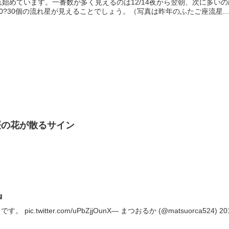
始めています。一番数が多く見えるのは12/14夜から翌朝、次に多いの
0?30個の流れ星が見えることでしょう。（写真は昨年のふたご座流星..
桜の花が散るサイン
』
pic.twitter.com/uPbZjjOunX— まつおるか (@matsuorca524) 2