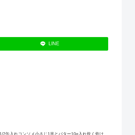
LINE
2缶入れコンソメ小さじ1半とバター10g入れ炊く炊け