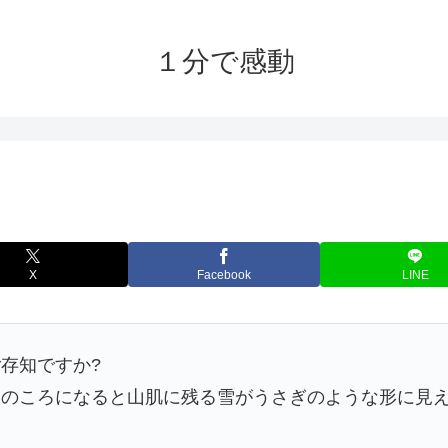
１分で感動
X
Facebook
LINE
存知ですか?
春のころになると山肌に残る雪がうさぎのような形に見