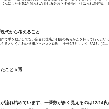
じんにした玉葱1/4個入れ蓋をし五分蒸らす醤油小さじ1入れ混ぜ塩、皿.
プ現代から考えること
制作で手を動かしてない広告代理店が利益のあらかたを持って行くとい
というこわい番組だった #クロ現— 十佳?/6月サンクリA15b (@...
ったこと５選
が流れ始めています、一番数が多く見えるのは12/14夜