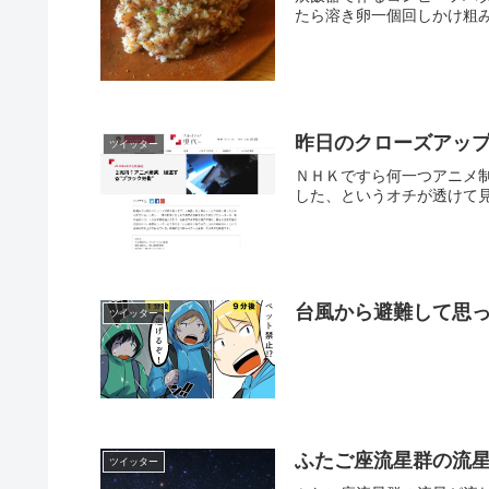
たら溶き卵一個回しかけ粗み
昨日のクローズアッ
ツイッター
ＮＨＫですら何一つアニメ
した、というオチが透けて見える
台風から避難して思
ツイッター
ふたご座流星群の流星
ツイッター