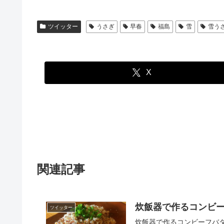
ツイッター
うさぎ
早春
福島
雪
雪う
X
関連記事
炊飯器で作るコンビ
ツイッター
炊飯器で作るコンビーフバタ