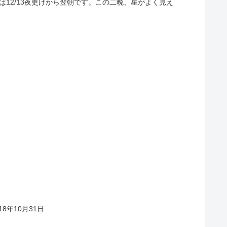
は12/13夜更けから翌朝です。この二晩、星がよく見え
.
018年10月31日