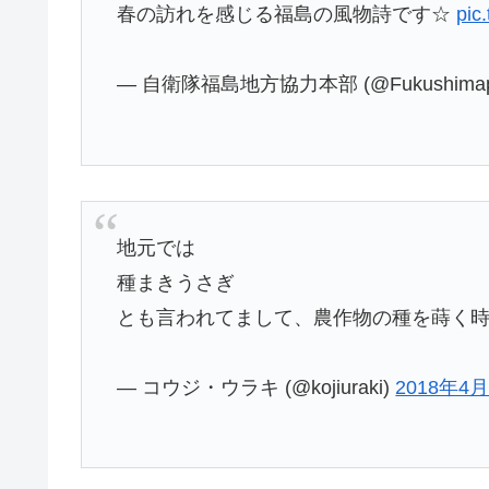
春の訪れを感じる福島の風物詩です☆
pic
— 自衛隊福島地方協力本部 (@Fukushimap
地元では
種まきうさぎ
とも言われてまして、農作物の種を蒔く
— コウジ・ウラキ (@kojiuraki)
2018年4