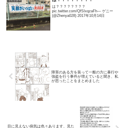
ツイッター
は？？？？？？？？
pic.twitter.com/QfSIxqzaFh— ゲニー
(@Zhenya028) 2017年10月14日
障害のある方を装って一般の方に暴行や
強盗を行う事件が増えていると聞き、私
が思ったことをまとめました
目に見えない病気は色々あります、見た