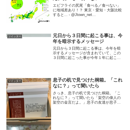
エビフライの尻尾「食べる／食べない」
に地域差あり！？ 東京・愛知・大阪比較
すると... - @Jtown_net
pic.twitter.com/OjIkiScjal— Jタウンネッ
ト (@Jtown_net) 2017年3月31日
元日から３日間に起こる事は、今
ツイッター
年を暗示するメッセージ
元日から３日間に起こる事は、今年を暗
示するメッセージが含まれていて、この
３日間に起こった事が今年１年に起こる
事の前知らせだそうです。見た夢、感じ
た事、会った人、起こった出来事。注意
してメモしておくと、年末に見直してび
っくりするかも、だそうで...
息子の机で見つけた桐箱。「これ
ツイッター
なに？」って聞いたら
さっき、息子の机で見つけた桐箱。「こ
れなに？」って聞いたら「架空の偉人の
架空の金言だよ。」息子の友達が息子の
誕生日を祝うために作ったもの。いろん
な意味で見事だし天才だけど、変態は変
態を呼ぶんだと確信。
pic.twitter.com/rsg...