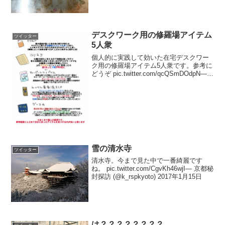
デスクワーク用の修羅場アイテム
ツイッター
5人衆
個人的に実践して効いた在宅デスクワー
ク用の修羅場アイテム5人衆です。参考に
どうぞ pic.twitter.com/qcQSmDOdpN—
中曽根ハイジ 3日目東レ58a
(@nakasone_haiji) 2017年6月23日
雪の清水寺
ツイッター
清水寺。今まで見た中で一番綺麗です
ね。 pic.twitter.com/CgvKh46wjI— 京都秘
封探訪 (@k_rspkyoto) 2017年1月15日
は？？？？？？？？