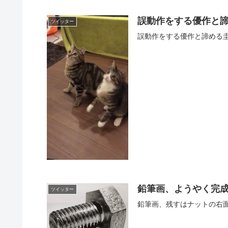
誤動作をする優作と
ツイッター
誤動作をする優作と諦める圭太 pic
鉛筆画、ようやく完
ツイッター
鉛筆画、残すはナットの右面だけ。PencilD