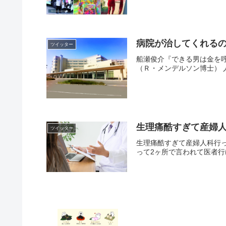
病院が治してくれる
ツイッター
船瀬俊介『できる男は金を
（Ｒ・メンデルソン博士） 
生理痛酷すぎて産婦
ツイッター
生理痛酷すぎて産婦人科行
って2ヶ所で言われて医者行