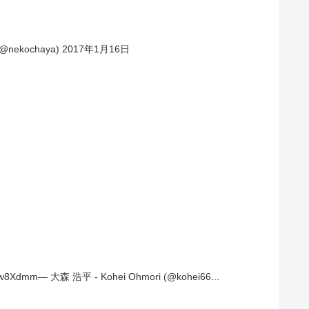
ekochaya) 2017年1月16日
fw8Xdmm— 大森 浩平 - Kohei Ohmori (@kohei66...