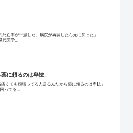
の死亡率が半減した。病院が再開したら元に戻った」
医学...
ら薬に頼るのは卑怯」
痛痛くても頑張ってる人居るんだから薬に頼るのは卑怯」
ってる...