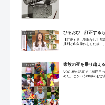
ひるおび 訂正する
ツイッター
【訂正するも謝罪なし】都
批判と印象操作をした後に、
家族の死を乗り越える
ツイッター
VOGUEの記事で「35回
めた」とかいう88歳のおばあちゃ