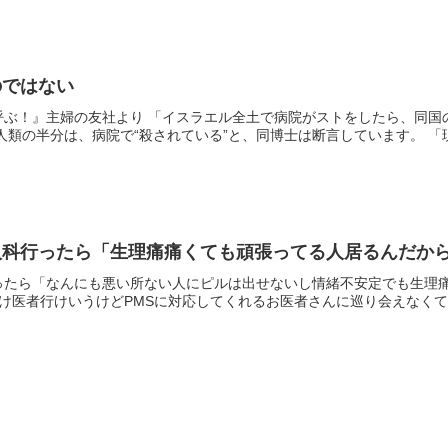
のではない
呼ぶ！』主婦の友社より 「イスラエル全土で病院がストをしたら、同国
人類の半分は、病院で“殺されている”と、同博士は断言しています。 「現代
人科行ったら「生理痛痛くても頑張ってる人居るんだか
ったら「なんにも悪い所ない人にピルは出せないし情緒不安定でも生理
け医者行けいうけどPMSに対応してくれるお医者さんに巡り会えなくて困