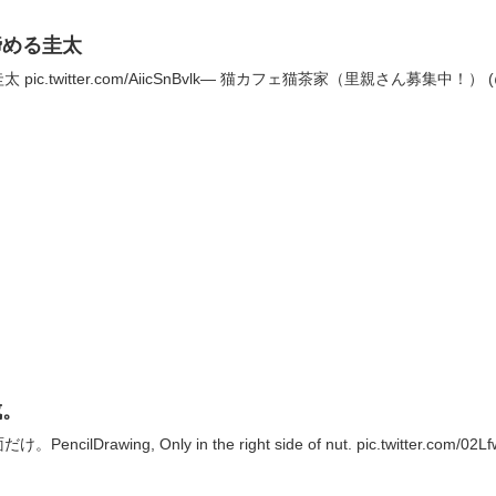
諦める圭太
.twitter.com/AiicSnBvlk— 猫カフェ猫茶家（里親さん募集中！） (@n
成。
rawing, Only in the right side of nut. pic.twitter.com/02L