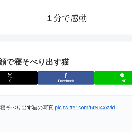
１分で感動
顔で寝そべり出す猫
X
Facebook
LINE
で寝そべり出す猫の写真
pic.twitter.com/6rNI4xxvid