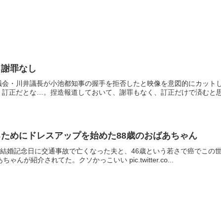
も謝罪なし
議会・川井議長が小池都知事の握手を拒否したと映像を意図的にカット
訂正だとな…。捏造報道しておいて、謝罪もなく、訂正だけで済むと思っ
ためにドレスアップを始めた88歳のおばあちゃん
目の結婚記念日に交通事故で亡くなった夫と、46歳という若さで癌でこ
んが紹介されてた。クソかっこいい pic.twitter.co...