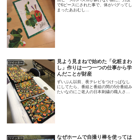
で6ピースにされた事で、体がバグってし
まったあおむし
pic.twitter.com/dyxO1zliiz— うさ山
(@usayama) 2018年12月1日
見よう見まねで始めた「化粧まわ
ツイッター
し」作りは一つ一つの仕事から学
んだことが財産
ずいぶん以前、夜テレビをつけっぱなし
にしてたら、番組と番組の間の5分番組み
たいなのにご老人の日本刺繍の職人さん
が出ていて。「ああ、巧の技みたいな番
組ね」と思ってたら「○○さんは退職後50
歳のときに奥様が趣味でされている刺繍
をみて、自分のほう...
なぜホームで自撮り棒を使っては
ツイッター