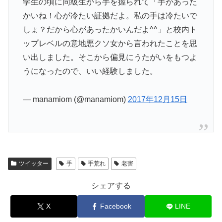
学生の頃に同級生から手を握られて「手があった
かいね！心が冷たい証拠だよ。私の手は冷たいで
しょ？だから心があったかいんだよ^^」と校内ト
ップレベルの意地悪クソ女から言われたことを思
い出しました。そこから偏見にうたがいをもつよ
うになったので、いい経験しました。
— manamiom (@manamiom)
2017年12月15日
ツイッター
手
手荒れ
老害
シェアする
X
Facebook
LINE