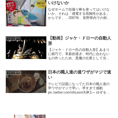
いけないか
なぜホームで自撮り棒を使ってはいけな
いか。それは「感電する危険性がある」
からです。…2007年、長野県内での例。
ホーム上の蛍光灯についたクモの巣を清
掃モップで払おうとしたところ架線電圧2
万5千ボルト地絡。感電の衝撃で手放した
モップから「約３...
【動画】ジャケ・ドローの自動人
ツイッター
形
【ジャケ・ドロー氏の自動人形】あまり
に精巧で、革新的過ぎ、時代に合わない
もの作ったため、悪魔の仕業として当時
宗教裁判にかけられ処刑されそうになっ
たところを、親身にしていたスペイン国
王により助けられた。ジャケ・ドロー氏
日本の職人達の速ワザがマジで速
ツイッター
は18世紀に世界初の腕時...
い
テレビで話題になってた日本の職人達の
早ワザがマジで早い。早すぎて感動
pic.twitter.com/ohLesmXdK1— ゆずを氏
(@_soatz) 2017年11月23日