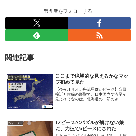
管理者をフォローする
関連記事
ここまで絶望的な見えるかなマッ
ツイッター
プ初めて見た
【今夜オリオン座流星群がピーク】台風
接近と前線の影響で、日本国内で流星が
見えそうなのは、北海道の一部のみ…。
でも、大丈夫！ウェザーニュースでは、
ハワイから星空の様子を生中継！ハワイ
の星空は、とってもキレイですよ☆
pic.twitter.c...
12ピースのパズルが解けない娘
ツイッター
に、力技で6ピースにされた
12ピースのパズルが解けない娘に、力技