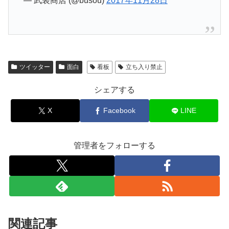
— 武装商店 (@busou)
2017年11月28日
ツイッター
面白
看板
立ち入り禁止
シェアする
X
Facebook
LINE
管理者をフォローする
関連記事