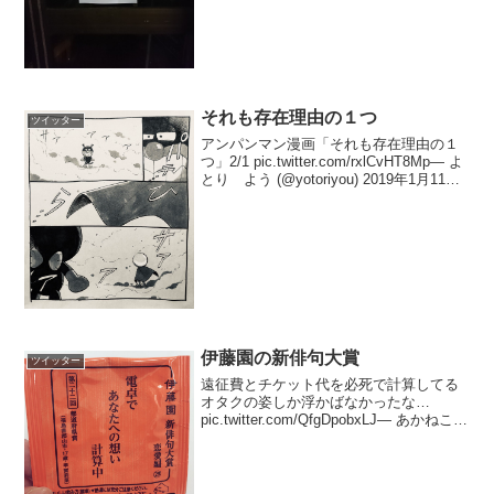
それも存在理由の１つ
ツイッター
アンパンマン漫画「それも存在理由の１
つ」2/1 pic.twitter.com/rxlCvHT8Mp— よ
とり よう (@yotoriyou) 2019年1月11日
アンパンマン漫画「それも存在理由の１
つ」2/2 pic.twitter.co...
伊藤園の新俳句大賞
ツイッター
遠征費とチケット代を必死で計算してる
オタクの姿しか浮かばなかったな…
pic.twitter.com/QfgDpobxLJ— あかねこ
(@mauve_stars) 2018年11月2日