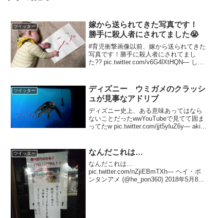
嫁から送られてきた写真です！
ツイッター
勝手に殺人者にされてました😭
#育児衝撃画像以前、嫁から送られてきた
写真です！勝手に殺人者にされてまし
た?? pic.twitter.com/v6G4lXtHQN— しろ
クマ (@SAKAMITI460) 2020年1月24日普
通に天才的な推理ですし正解ですし\\?
?...
ディズニー ウミガメのクラッシ
ツイッター
ュが見事なアドリブ
ディズニー史上、ある意味あってはなら
ないことだったwwYouTubeで見てて固ま
ってたw pic.twitter.com/jjt5yluZ6y— aki
(@aki_365291) 2018年9月29日
なんだこれは…
ツイッター
なんだこれは…
pic.twitter.com/nZjiEBmTXh— ヘイ・ボ
ンタンアメ (@he_pon360) 2018年5月8日
今日再び見に行ったら通常通り営業して
ましたなんだったんだ…— ヘイ・ボンタ
ンアメ (@he_pon360...