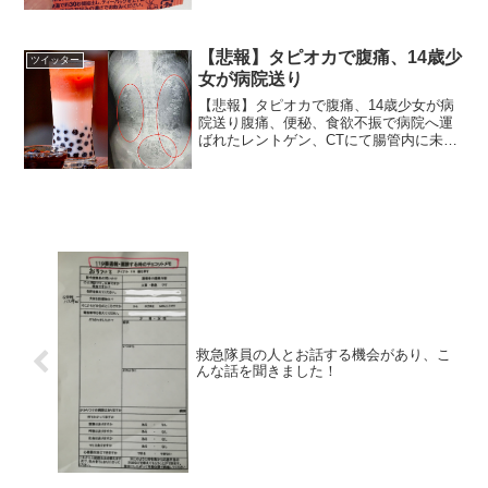
【悲報】タピオカで腹痛、14歳少
ツイッター
女が病院送り
【悲報】タピオカで腹痛、14歳少女が病
院送り腹痛、便秘、食欲不振で病院へ運
ばれたレントゲン、CTにて腸管内に未消
化のタピオカを多数認め、これを腹痛の
原因と判断タピオカが難消化性であるこ
とや、増粘剤、防腐剤による胃腸機能不
全の可能性が考えられ...
救急隊員の人とお話する機会があり、こ
んな話を聞きました！