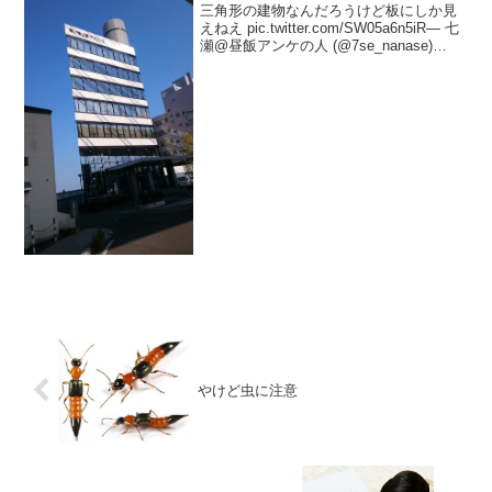
三角形の建物なんだろうけど板にしか見
えねえ pic.twitter.com/SW05a6n5iR— 七
瀬@昼飯アンケの人 (@7se_nanase)
2017年11月3日なるほど()
pic.twitter.com/tcrAxrFGcV— ...
やけど虫に注意