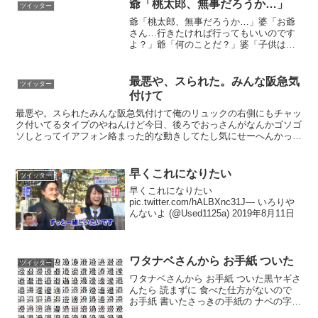
爺「桃太郎、無事だろうか…」
ツイッター
爺「桃太郎、無事だろうか…」婆「お爺
さん…行きたければ行ってもいいのです
よ？」爺「何のことだ？」婆「子供は斬
らず、桃だけを斬る太刀筋…まだ衰えて
はないじゃないですか」爺「もう昔のこ
とだ…それに、乙姫に爺にされ、かぐや
最悪や、スられた。みんな阪急気
ツイッター
姫を守れなかったわしに何...
付けて
最悪や。スられたみんな阪急気付けて俺のリュックの右側にもチャッ
ク付いてるタイプのやねんけど今日、後ろでおっさんがなんかゴソゴ
ソしとってイアフォン絡まった的な動きしてたし気にせーへんかった
ら学校着いて見たらチャック全開なってて多分財布と間違え...
早くこれになりたい
ツイッター
早くこれになりたい
pic.twitter.com/hALBXnc31J— いろりや
んないよ (@Used1125a) 2019年8月11日
ワタナベさんから お手紙 ついた
ツイッター
ワタナベさんから お手紙 ついた黒ヤギさ
んたら 読まずに 食べた仕方がないので
お手紙 書いたさっきの手紙の ナベの字
なあに pic.twitter.com/DWJJ96khL1— ホ