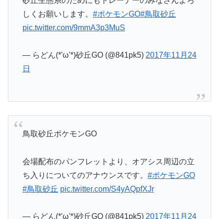
砂丘生態系のためにもトレーナーのみなさんよろ
しくお願いします。
#ポケモンGO
#鳥取砂丘
pic.twitter.com/9mmA3p3MuS
— らどん(*'ω'*)砂丘GO (@841pk5)
2017年11月24
日
鳥取砂丘ポケモンGO
会場配布のパンフレットより、オアシス周辺の立
ち入りについてのアナウンスです。
#ポケモンGO
#鳥取砂丘
pic.twitter.com/S4yAQpfXJr
— らどん(*'ω'*)砂丘GO (@841pk5)
2017年11月24