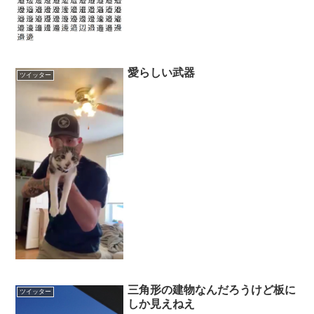
ルモン (@junmatsu5213) 2018年3月...
愛らしい武器
ツイッター
三角形の建物なんだろうけど板に
ツイッター
しか見えねえ