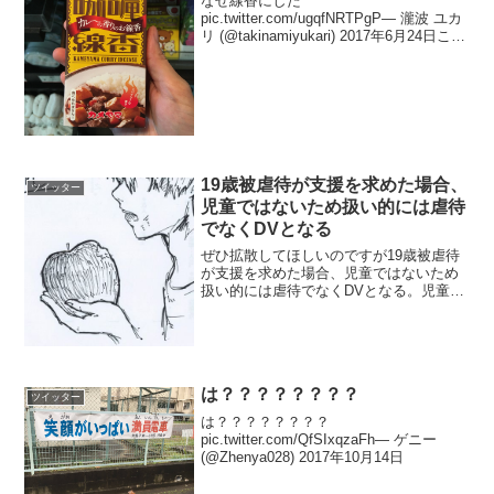
なぜ線香にした
pic.twitter.com/ugqfNRTPgP— 瀧波 ユカ
リ (@takinamiyukari) 2017年6月24日これ
もなぜ線香にした
pic.twitter.com/sPi8X1yPqV— 瀧波 ユカ
リ (@t...
19歳被虐待が支援を求めた場合、
ツイッター
児童ではないため扱い的には虐待
でなくDVとなる
ぜひ拡散してほしいのですが19歳被虐待
が支援を求めた場合、児童ではないため
扱い的には虐待でなくDVとなる。児童相
談所は動いてくれず女性相談所を紹介さ
れますが、「DV防止法では配偶者のみ適
応で親子間は対処不可」として女性相談
所も対応してくれま...
は？？？？？？？？
ツイッター
は？？？？？？？？
pic.twitter.com/QfSIxqzaFh— ゲニー
(@Zhenya028) 2017年10月14日