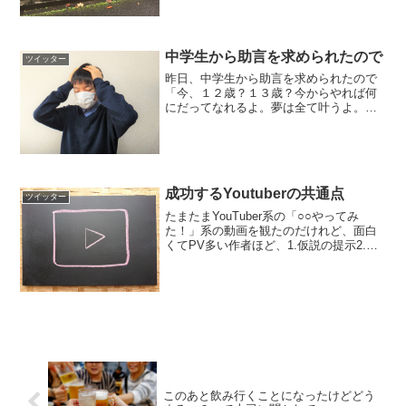
中学生から助言を求められたので
ツイッター
昨日、中学生から助言を求められたので
「今、１２歳？１３歳？今からやれば何
にだってなれるよ。夢は全て叶うよ。俺
なんて、２７歳から音楽勉強したんだ」
って答えると、それは天性の才能があっ
たからであって、私達はもう無理だ、す
でに手遅れだってその子達...
成功するYoutuberの共通点
ツイッター
たまたまYouTuber系の「○○やってみ
た！」系の動画を観たのだけれど、面白
くてPV多い作者ほど、1.仮説の提示2.類
例の提示3.原理を説明4.準備風景の提示5.
実験開始6.結論と考察の順番に基づいて
展開していることが多くて、学術的な手
法...
このあと飲み行くことになったけどどう