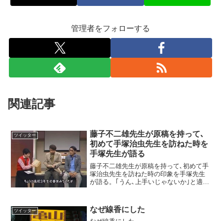
管理者をフォローする
関連記事
藤子不二雄先生が原稿を持って､
ツイッター
初めて手塚治虫先生を訪ねた時を
手塚先生が語る
藤子不二雄先生が原稿を持って､初めて手
塚治虫先生を訪ねた時の印象を手塚先生
が語る。｢うん､上手いじゃないか｣と適当
に言っておいたけど､内心では｢すごい人
が来た｣と…その後｢原稿なんか描けやし
ませんよ｣。お会いした時からライバルで
なぜ線香にした
ツイッター
すよ､今でも...