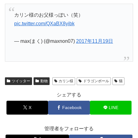
カリン様のお父様っぽい（笑）
pic.twitter.com/QXaBX8yibk
— max(まく) (@maxnon07)
2017年11月19日
ツイッター
動物
カリン様
ドラゴンボール
猫
シェアする
X
Facebook
LINE
管理者をフォローする