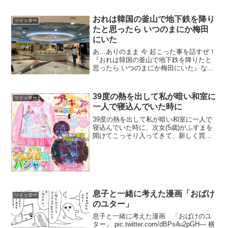
pic.twitter.com/k4tyJZYX1U— くりふぁ
らマスター (@kuri_sation) 2017年8月15
日
おれは韓国の釜山で地下鉄を降り
ツイッター
たと思ったら いつのまにか梅田
にいた
あ…ありのまま 今 起こった事を話すぜ！
『おれは韓国の釜山で地下鉄を降りたと
思ったら いつのまにか梅田にいた』な…
何を言っているのかわからねーと思う
が、おれも何をされたのかわからなかっ
た…頭がどうにかなりそうだった… た
39度の熱を出して私が暗い和室に
ツイッター
だ、おれの目の前には...
一人で寝込んでいた時に
39度の熱を出して私が暗い和室に一人で
寝込んでいた時に、次女(5歳)がふすまを
開けてこっそり入ってきて、新しく買っ
た光るパジャマがちゃんと光ってるのを
確かめて、嬉しそうに出ていきました…
— miyaina (@miyaina) 2017年1...
息子と一緒に考えた漫画「おばけ
ツイッター
のユター」
息子と一緒に考えた漫画 「おばけのユ
ター」 pic.twitter.com/dBPs4u2pGH— 横