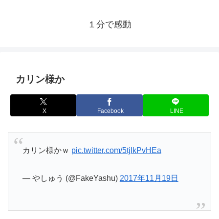
１分で感動
カリン様か
X
Facebook
LINE
カリン様かｗ
pic.twitter.com/5tjIkPvHEa
— やしゅう (@FakeYashu)
2017年11月19日