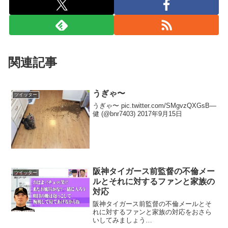
関連記事
うぎゃ〜
ツイッター
うぎゃ〜 pic.twitter.com/SMgvzQXGsB—
健 (@bnr7403) 2017年9月15日
阪神タイガース前監督の不倫メー
ツイッター
ルとそれに対するファンと家族の
対応
阪神タイガース前監督の不倫メールとそ
れに対するファンと家族の対応をおさら
いしてみましょう