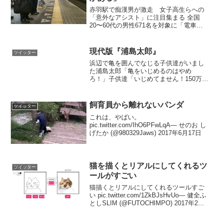
赤羽駅で痴漢男が激走 女子高生らへの
「意外なアシスト」に注目集まる 全国
20〜60代の男性671名を対象に「電車内
での痴漢」について調査を実施したとこ
ろ、約1割が「したことがある」と回答す
る結果となった。いや…なんか普通にヤ
現代版『浦島太郎』
ツイッター
バくない…？— ...
浜辺で亀を囲んでなじる子供達がいまし
た浦島太郎「亀をいじめるのはやめ
ろ！」子供達「いじめてません！150万円
おごってと頼んでただけです！」浦島太
郎「なんだ150万円おごってとせがんでい
るだけか。いじめと認定できないな」め
飼育員から離れないパンダ
ツイッター
でたしめでたし #名...
これは、やばい。
pic.twitter.com/IhO6PFwLqA— せのお し
げたか (@980329Jaws) 2017年6月17日
猫を描くとリアルにしてくれるツ
ツイッター
ールがすごい
猫描くとリアルにしてくれるツールすご
い pic.twitter.com/1ZkBJsHvUo— 健全ふ
としSLIM (@FUTOCHIMPO) 2017年2月
21日しっかりとした輪郭をいれるとしっ
かりと似たような画像から猫を埋めてく