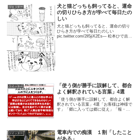
犬と猫どっちも飼ってると、運命
ツイッター
の切りひらき方が学べて毎日たの
しい
犬と猫どっちも飼ってると、運命の切り
ひらき方が学べて毎日たのしい
pic.twitter.com/2ll5jiX2Es— 松本ひで吉*
境界のミクリナ10/17発売 (@hidekiccan)
2017年11月5日我が家の猫は自分の餌を
庭の犬...
「使う側が勝手に誤解して、都合
ツイッター
よく解釈されている言葉」4選
「使う側が勝手に誤解して、都合よく解
釈されている言葉」4選「お客様は神様で
す」「郷に入っては郷に従え」「報・
連・相」「天は人の上に人をつくらず、
人の下に人をつくらず」
pic.twitter.com/OX8UarOuI1— ブラック
企業アナ...
電車内での痴漢 １割「したこと
ツイッター
がある」