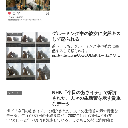
グルーミング中の彼女に突然キス
ツイッター
して怒られる
茶トラっち、グルーミング中の彼女に突
然キスして怒られる。
pic.twitter.com/UowGQMsKl1— ねこやん
(@tatuya01) 2017年6月10日
NHK「今日のあさイチ」で紹介
ツイッター
された、人々の生活苦を示す貴重
なデータ
NHK「今日のあさイチ」で紹介された、人々の生活苦を示す貴重な
データ。年収700万円の手取り額が、2002年に587万円→2017年に
537万円へと年50万円も減少している。しかもこの間に消費税は
5％→8％へ上昇。「貧困層の固定化」に加えて...