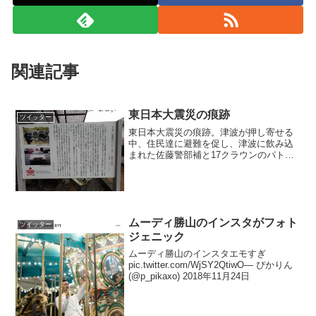
関連記事
東日本大震災の痕跡
ツイッター
東日本大震災の痕跡。津波が押し寄せる
中、住民達に避難を促し、津波に飲み込
まれた佐藤警部補と17クラウンのパトカ
ー。警察官の鏡です。ご冥福をお祈り致
します。 pic.twitter.com/FhJLwqA7j0—
Tkn@604 (@OJbQ...
ムーディ勝山のインスタがフォト
ツイッター
ジェニック
ムーディ勝山のインスタエモすぎ
pic.twitter.com/WjSY2QtiwO— ぴかりん
(@p_pikaxo) 2018年11月24日