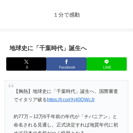
１分で感動
地球史に「千葉時代」誕生へ
X
Facebook
LINE
【胸熱】地球史に「千葉時代」誕生へ、国際審査
でイタリア破る
https://t.co/rXj40DWcJr
約77万～12万6千年前の年代が「チバニアン」と
命名される見通し。正式決定すれば地質年代に初