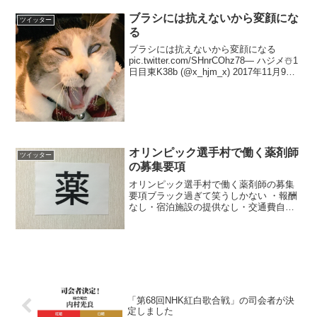
ブラシには抗えないから変顔にな
ツイッター
る
ブラシには抗えないから変顔になる
pic.twitter.com/SHnrCOhz78— ハジメ☃️1
日目東K38b (@x_hjm_x) 2017年11月9日
変顔もしますけど、普段はめちゃくちゃ
可愛いです pic.twitter.com/...
オリンピック選手村で働く薬剤師
ツイッター
の募集要項
オリンピック選手村で働く薬剤師の募集
要項ブラック過ぎて笑うしかない ・報酬
なし・宿泊施設の提供なし・交通費自
腹・2ヶ月の開催期間中、最低10日働く・
英語ができる・日本アンチドーピング機
構認定のスポーツファーマシスト— 産婦
人科医 (@syu...
「第68回NHK紅白歌合戦」の司会者が決
定しました