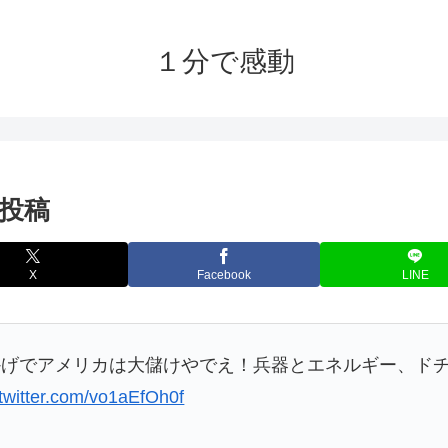
１分で感動
投稿
X
Facebook
LINE
かげでアメリカは大儲けやでえ！兵器とエネルギー、ド
.twitter.com/vo1aEfOh0f