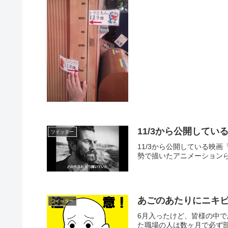
11/3から公開して
ツイッター
11/3から公開している映
勢で描いたアニメーションらしい！観
あごのあたりにニキ
ツイッター
6月入ったけど、皆様の中
た職場の人は数ヶ月で必ず部