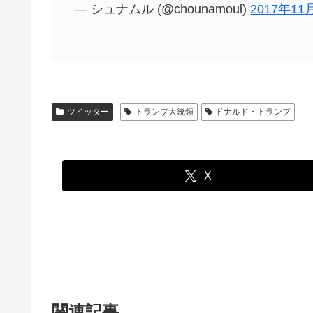
— シュナムル (@chounamoul)
2017年11
ツイッター
トランプ大統領
ドナルド・トランプ
X
関連記事