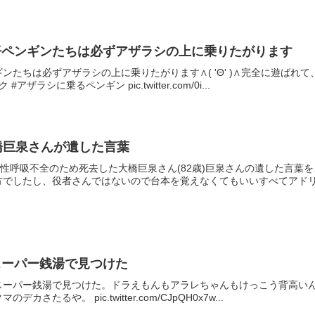
仔ペンギンたちは必ずアザラシの上に乗りたがります
ンたちは必ずアザラシの上に乗りたがります∧( 'Θ' )∧完全に遊ば
ラシに乗るペンギン pic.twitter.com/0i...
橋巨泉さんが遺した言葉
急性呼吸不全のため死去した大橋巨泉さん(82歳)巨泉さんの遺した言
でしたし、役者さんではないので台本を覚えなくてもいいすべてアドリブ
スーパー銭湯で見つけた
ーパー銭湯で見つけた。ドラえもんもアラレちゃんもけっこう背高いん
たるや。 pic.twitter.com/CJpQH0x7w...