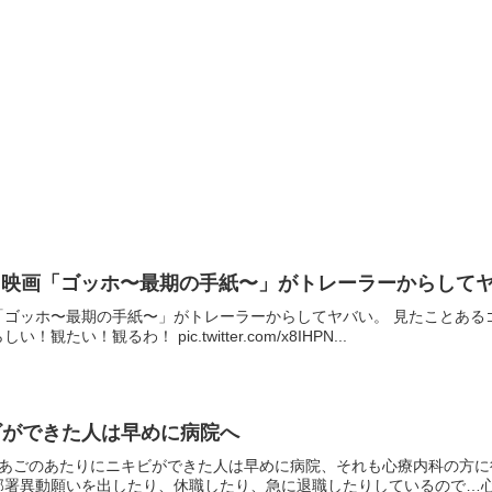
いる映画「ゴッホ〜最期の手紙〜」がトレーラーからして
画「ゴッホ〜最期の手紙〜」がトレーラーからしてヤバい。 見たことあ
たい！観るわ！ pic.twitter.com/x8IHPN...
ビができた人は早めに病院へ
であごのあたりにニキビができた人は早めに病院、それも心療内科の方
署異動願いを出したり、休職したり、急に退職したりしているので…心の