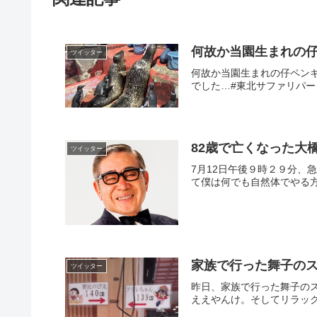
何故か当園生まれの
ツイッター
何故か当園生まれの仔ペンギ
でした…#東北サファリパーク #アザ
82歳で亡くなった大
ツイッター
7月12日午後９時２９分、
て僕は何でも自然体でやる方
家族で行った舞子の
ツイッター
昨日、家族で行った舞子のス
ええやんけ。そしてリラックマのデカさ