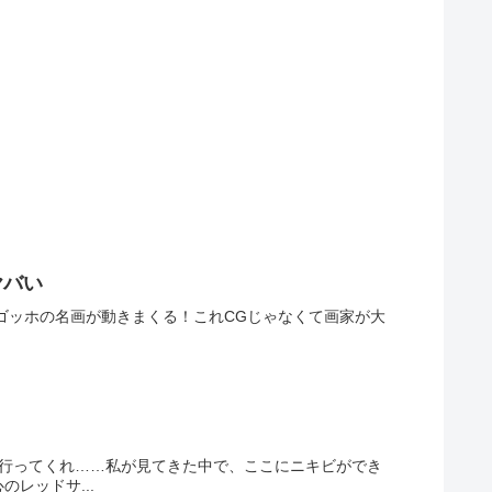
ヤバい
るゴッホの名画が動きまくる！これCGじゃなくて画家が大
に行ってくれ……私が見てきた中で、ここにニキビができ
レッドサ...