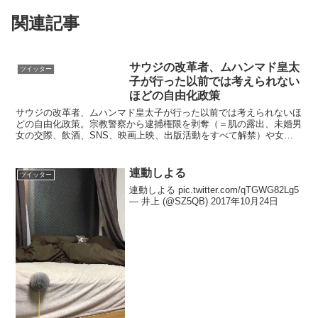
関連記事
サウジの改革者、ムハンマド皇太
ツイッター
子が行った以前では考えられない
ほどの自由化政策
サウジの改革者、ムハンマド皇太子が行った以前では考えられないほ
どの自由化政策。宗教警察から逮捕権限を剥奪（＝肌の露出、未婚男
女の交際、飲酒、SNS、映画上映、出版活動をすべて解禁）や女性
の自動車運転を許可、そして中東初の大規模アニメイベント...
連動しよる
ツイッター
連動しよる pic.twitter.com/qTGWG82Lg5
— 井上 (@SZ5QB) 2017年10月24日