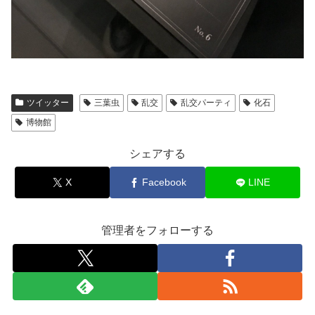
ツイッター
三葉虫
乱交
乱交パーティ
化石
博物館
シェアする
X
Facebook
LINE
管理者をフォローする