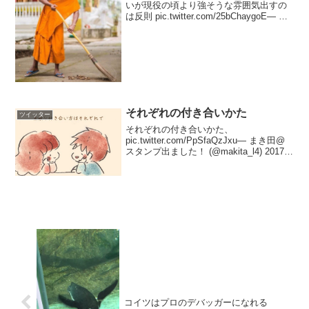
いが現役の頃より強そうな雰囲気出すの
は反則 pic.twitter.com/25bChaygoE— す
いまー＠川崎 (@0409TMYK) 2017年10月
28日絶大なる支持を集めていた前国王へ
の追悼だそ...
それぞれの付き合いかた
ツイッター
それぞれの付き合いかた、
pic.twitter.com/PpSfaQzJxu— まき田@
スタンプ出ました！ (@makita_l4) 2017年
2月27日
コイツはプロのデバッガーになれる