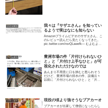
我々は『サザエさん』を知ってい
ツイッター
るようで実はなにも知らない
Amazonプライムビデオのサザエさん、こ
のレビュー読んだら見たくなってきた。
pic.twitter.com/nsrQLawefk— むよむよん
(@muyomuyon) 2019年1月5日新年初回の
サザエさんじゃんけんでは、去年まで
24...
豊洲市場の件「片付けられないひ
ツイッター
と」と「片付け上手なひと」が可
視化されただけなのでは
あんまり不用意に口を挟むと怒られそう
だけど、豊洲市場の排水の件、設備云々
以前に「片付けられないひと」と「片付
け上手なひと」が可視化されただけなの
では。 pic.twitter.com/hS53o5mF6s— ま
ことぴ (@makotopic...
現役の頃より強そうなブアカーオ
ツイッター
ブアカーオが出家して僧侶になったらし