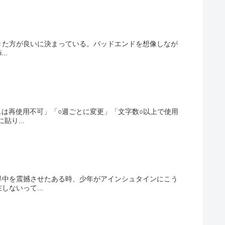
きた方が良いに決まっている。バッドエンドを想像しなが
..
スは再使用不可」「○週ごとに変更」「文字数○以上で使用
り...
界中を震撼させたある時、少年がアインシュタインにこう
ないって...