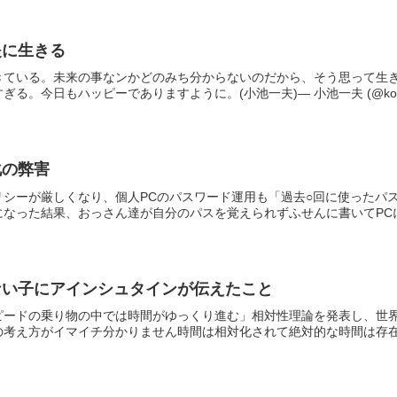
提に生きる
きている。未来の事なンかどのみち分からないのだから、そう思って生
る。今日もハッピーでありますように。(小池一夫)— 小池一夫 (@koi.
化の弊害
シーが厳しくなり、個人PCのパスワード運用も「過去○回に使ったパ
なった結果、おっさん達が自分のパスを覚えられずふせんに書いてPCに貼
ない子にアインシュタインが伝えたこと
ピードの乗り物の中では時間がゆっくり進む」相対性理論を発表し、世
考え方がイマイチ分かりません時間は相対化されて絶対的な時間は存在し