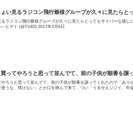
ちょい見るラジコン飛行爺様グループが久々に見たらと
見るラジコン飛行爺様グループが久々に見たらとってもサイバーな感じ
92yHZ— ヒデト (@TV4D) 2017年3月6日
ス買ってやろうと思って並んでて、前の子供が順番を譲
てやろうと思って並んでて、前の子供が順番を譲ってくれたので「あり
使うな、情けない」とか口を挟んで来て、つい「うるせえジジイ、年金全