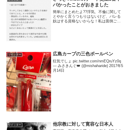
バかったことがおきました
簡単にまとめたよ??浮気、不倫に関して
とやかく言うつもりはないけど、バレる
奴はする資格ないからな！私は面倒ごと
には巻き込まれたくないので既婚者には
会わないと決めています??が、今回みた
いに嘘つくゴミクズもいるからみん
な！！気をつけるんだよ！...
広島カープの三色ボールペン
ツイッター
狂気でしょ pic.twitter.com/nmEQruYz0q
— みさきんぐ👑 (@mishaharide) 2017年5
月14日
他宗教に対して寛容な日本人
ツイッター