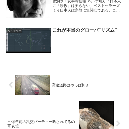
曹洞宗・安泰寺住職 ネルケ無方『日本人
に「宗教」は要らない』ベストセラーズ
より日本人は宗教に無関心である。これ
は事実だ。日本人は無宗教である。これ
は事実に反する。よく、「日本人は、正
月には神社に初詣に行き、結婚式は教会
のチャペルで挙げて、葬...
これが本当のグローバ”リズム”
ツイッター
高速道路はやっぱ怖ぇ
五億年前の乱交パーティー晒されてるの
可哀想