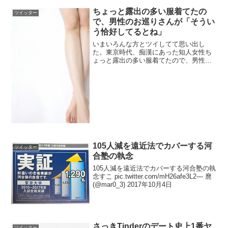
ちょっと露出の多い服着てたの
ツイッター
で、男性のお巡りさんが「そうい
う恰好してるとね」
いまいろんな方とツイしてて思い出し
た。東京時代、痴漢にあった知人女性ち
ょっと露出の多い服着てたので、男性の
お巡りさんが「そういう恰好してると
ね」と説教しかけたら、女性のお巡りさ
んが「彼氏にかわいい服見せたかっただ
けよね？」とかばって慰めてく...
105人減を遠近法でカバーする河
ツイッター
合塾の執念
105人減を遠近法でカバーする河合塾の執
念すこ pic.twitter.com/mH26afe3L2— 麿
(@mar0_3) 2017年10月4日
さっきTinderのデート史上1番ヤ
ツイッター