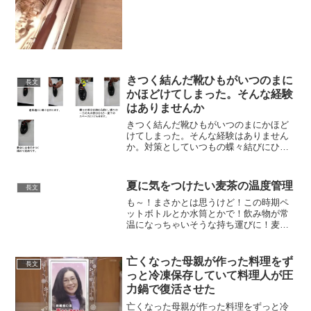
きつく結んだ靴ひもがいつのまに
長文
かほどけてしまった。そんな経験
はありませんか
きつく結んだ靴ひもがいつのまにかほど
けてしまった。そんな経験はありません
か。対策としていつもの蝶々結びにひと
工夫！最後ギュッと結ぶ前にもう１度く
ぐらせるだけ。簡単で効果は絶大です。
災害時、運動靴等で長距離を移動すると
夏に気をつけたい麦茶の温度管理
長文
きはもちろん、いつもの靴...
も～！まさかとは思うけど！この時期ペ
ットボトルとか水筒とかで！飲み物が常
温になっちゃいそうな持ち運びに！麦茶
はぜ～～ったいダメだからね！！！！麦
は炭水化物！！菌がエグいくらい増える
よ！！！水は無添加！！！増えに増える
亡くなった母親が作った料理をず
長文
よ！！！！！痛みやすいか...
っと冷凍保存していて料理人が圧
力鍋で復活させた
亡くなった母親が作った料理をずっと冷