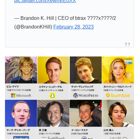
pic.twitter.com/XewiNrE0XX
— Brandon K. Hill | CEO of btrax ????x????/2
(@BrandonKHill)
February 28, 2023