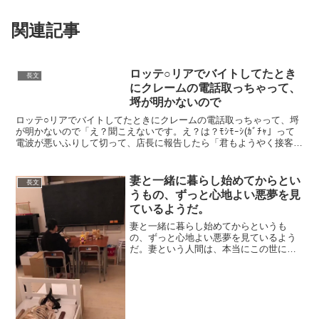
関連記事
ロッテ○リアでバイトしてたとき
長文
にクレームの電話取っちゃって、
埒が明かないので
ロッテ○リアでバイトしてたときにクレームの電話取っちゃって、埒
が明かないので「え？聞こえないです。え？は？ﾓｼﾓｰｼ(ｶﾞﾁｬ」って
電波が悪いふりして切って、店長に報告したら「君もようやく接客業
を分かってきたね」って褒められた。→— さばぴ...
妻と一緒に暮らし始めてからとい
長文
うもの、ずっと心地よい悪夢を見
ているようだ。
妻と一緒に暮らし始めてからというも
の、ずっと心地よい悪夢を見ているよう
だ。妻という人間は、本当にこの世に存
在しているのだろうか。これは私の脳内
映像ではないですよね？
pic.twitter.com/iG9MEZYGmr— 戌一
(@inu1...