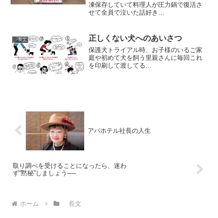
凍保存していて料理人が圧力鍋で復活さ
せて全員で泣いた話好き
pic.twitter.com/Tksb9FIFYm— 東京ラジ
オゾンデ (@Radiosonde2nd) June 2,
2020 以前「あな...
正しくない犬へのあいさつ
長文
保護犬トライアル時、お子様のいるご家
庭や初めて犬を飼う里親さんに毎回これ
を印刷して渡してる
pic.twitter.com/e4EFFzclfR— 志水アキ@
中禅寺先生7巻4/17 (@SHIMZAK) June
20, 2023 クレジッ...
アパホテル社長の人生
取り調べを受けることになったら、迷わ
ず“黙秘”しましょう──
ホーム
長文