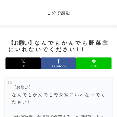
１分で感動
【お願い】な ん で も か ん で も 野 菜 室
に い れ な い で く だ さ い！！
X
Facebook
LINE
【お願い】
な ん で も か ん で も 野 菜 室 に い れ な い で く
だ さ い！！
それぞれ適した場所で保存することで野菜によっ