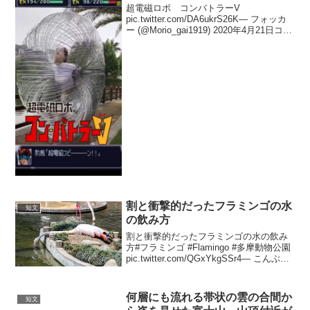
超電磁ロボ コンバトラーV
pic.twitter.com/DA6ukrS26K— フォッカ
ー (@Morio_gai1919) 2020年4月21日コロ
ナを超電磁タァァツゥゥゥマァァキィィ
ィ↑(伸ばすの大事)で吹っ飛ばし超電磁ス
ピンで貫く...
割と衝撃的だったフラミンゴの水
短文
の飲み方
割と衝撃的だったフラミンゴの水の飲み
方#フラミンゴ #Flamingo #多摩動物公園
pic.twitter.com/QGxYkgSSr4— こんぶ煮
たらこ (@konbu_ni_tarako) 2019年5月20
日
何層にも流れる帯状の雲の合間か
短文