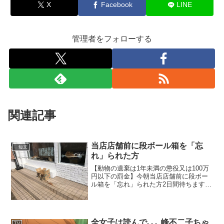
X
Facebook
LINE
管理者をフォローする
関連記事
当店店舗前に段ボール箱を「忘
短文
れ」られた方
【動物の遺棄は1年未満の懲役又は100万
円以下の罰金】今朝当店店舗前に段ボー
ル箱を「忘れ」られた方2日間待ちますお
越しいただければ相談にのります来なけ
れば月曜日の朝監視カメラの映像を持っ
て警察に行きます pic.twitter.com/O2...
全女子は読んで､､､ 峰不二子ちゃ
TV