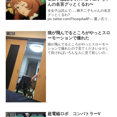
んの名言グッとくるわ〜
全女子は読んで､､､峰不二子ちゃんの名言
グッとくるわ?
pic.twitter.com/Fhzequha4P— 鷹ノ爪リリ
カ (@ririka_rrk) January 19, 2023
猫が飛んでるところがやっとスロ
短文
ーモーションで撮れた
猫が飛んでるところがやっとスローモー
ションで撮れたので見てください☺️そし
て良ければいろんな人に見て欲しいので
拡散してください😂❤️
pic.twitter.com/nBfLpZZeIW— りさ@フェ
レ③猫① (@hagirisa18) 2...
超電磁ロボ コンバトラーV
短文