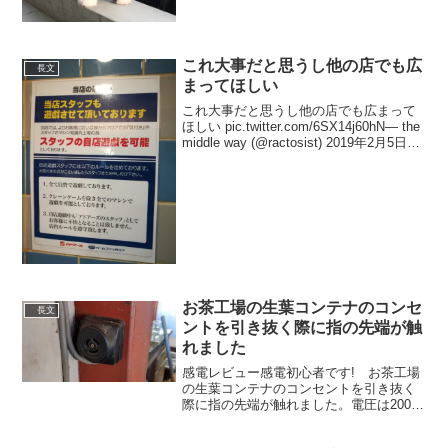
(@ky0uya_) 2019年9月29日あらぁなんか
こう、『もっしり』...
これ大事だと思うし他の店でも広
長文
まってほしい
これ大事だと思うし他の店でも広まって
ほしい pic.twitter.com/6SX14j60hN— the
middle way (@ractosist) 2019年2月5日メ
ダルゲームとか自分である程度プレイし
て、ゲームの内容をわかってな...
お茶工場の生葉コンテナのコンセ
長文
ントを引き抜く際に指の先端が触
れました
感電レビュー感電初心者です! お茶工場
の生葉コンテナのコンセントを引き抜く
際に指の先端が触れました。電圧は200V
です。触れていた時間は1-2秒でしたが、
家庭用100Vとは圧倒的に「重み」が違い