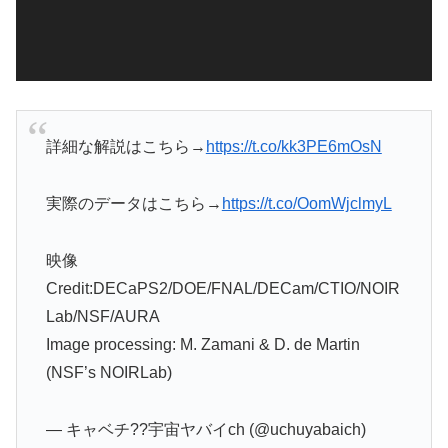
ー
詳細な解説はこちら→
https://t.co/kk3PE6mOsN
実際のデータはこちら→
https://t.co/OomWjclmyL
映像
Credit:DECaPS2/DOE/FNAL/DECam/CTIO/NOIR
Lab/NSF/AURA
Image processing: M. Zamani & D. de Martin
(NSF’s NOIRLab)
— キャベチ??宇宙ヤバイch (@uchuyabaich)