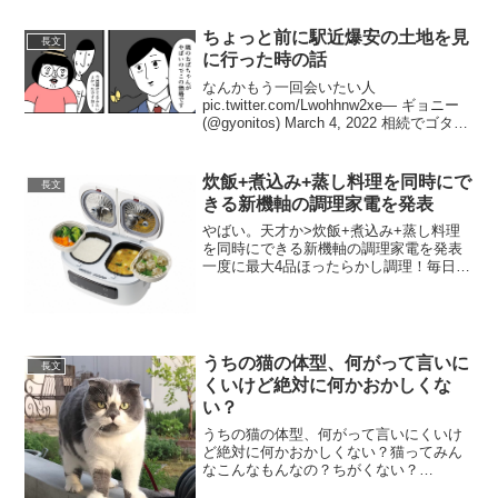
ちょっと前に駅近爆安の土地を見
長文
に行った時の話
なんかもう一回会いたい人
pic.twitter.com/Lwohhnw2xe— ギョニー
(@gyonitos) March 4, 2022 相続でゴタゴ
タになったり相続人が同類で厄介が続き
そう— 大村 仁 (@tanuki1470) M...
炊飯+煮込み+蒸し料理を同時にで
長文
きる新機軸の調理家電を発表
やばい。天才か>炊飯+煮込み+蒸し料理
を同時にできる新機軸の調理家電を発表
一度に最大4品ほったらかし調理！毎日の
食卓がラク～に充実。1台でご飯とおかず
が同時にできる自動調理鍋「ツインシェ
フ」発売 pic.twitter.com/lyBWRD...
うちの猫の体型、何がって言いに
長文
くいけど絶対に何かおかしくな
い？
うちの猫の体型、何がって言いにくいけ
ど絶対に何かおかしくない？猫ってみん
なこんなもんなの？ちがくない？
pic.twitter.com/QLfbMTJHVX— 境谷。