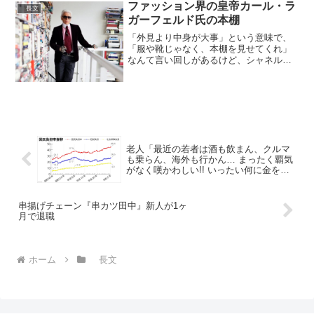
ました。10年前に亡くなった曾祖母に会
ファッション界の皇帝カール・ラ
長文
えたので...
ガーフェルド氏の本棚
「外見より中身が大事」という意味で、
「服や靴じゃなく、本棚を見せてくれ」
なんて言い回しがあるけど、シャネルな
どのヘッドデザイナーを務めたファッシ
ョン界の”皇帝”カール・ラガーフェルド氏
の本棚がこれというのが恐れ入る。R.I.P.
pic.t...
老人「最近の若者は酒も飲まん、クルマ
も乗らん、海外も行かん… まったく覇気
がなく嘆かわしい!! いったい何に金を使
っとるんだ!?」
串揚げチェーン『串カツ田中』新人が1ヶ
月で退職
ホーム
長文