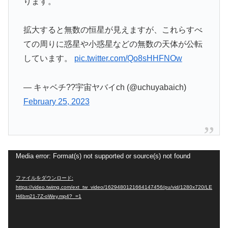
ります。
拡大すると無数の恒星が見えますが、これらすべ
ての周りに惑星や小惑星などの無数の天体が公転
しています。
pic.twitter.com/Qo8sHHFNOw
— キャベチ??宇宙ヤバイch (@uchuyabaich)
February 25, 2023
動
Media error: Format(s) not supported or source(s) not found
画
ファイルをダウンロード:
プ
https://video.twimg.com/ext_tw_video/1629480121664147456/pu/vid/1280x720/LE
H4bm21-7Z-oWey.mp4?_=1
レ
ー
ヤ