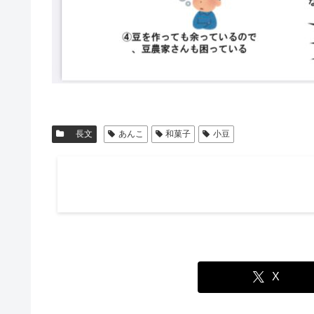
長文
あんこ
和菓子
小豆
X