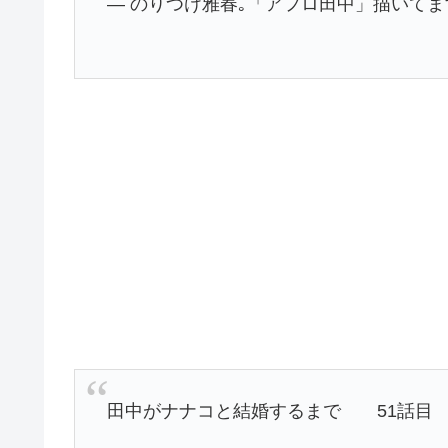
— のりつけ雅春｡「アフロ田中」描いてます。 (@
田中がナナコと結婚するまで 51話目 