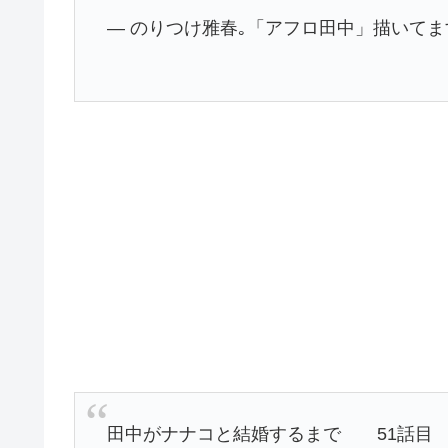
— のりつけ雅春｡「アフロ田中」描いてます。 (@
田中がナナコと結婚するまで 51話目 