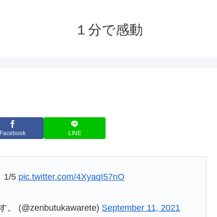
１分で感動
Facebook
LINE
1/5
pic.twitter.com/4XyaqI57nO
zenbutukawarete)
September 11, 2021