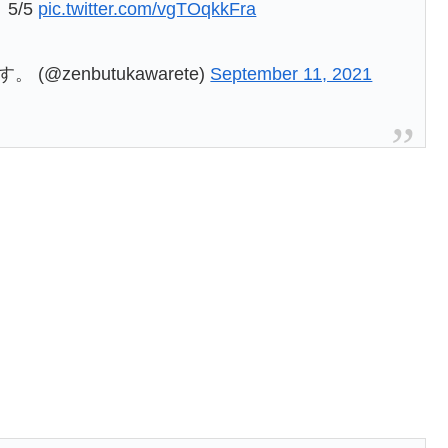
5/5
pic.twitter.com/vgTOqkkFra
zenbutukawarete)
September 11, 2021