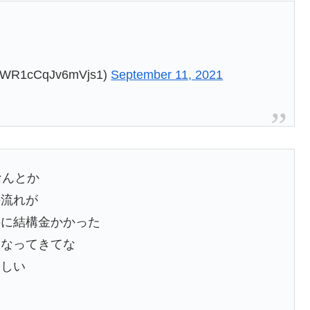
R1cCqJv6mVjs1)
September 11, 2021
なんとか
の流れが
のに結構金かかった
くなってきてな
ほしい
な