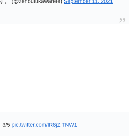
zenbutukawarete)
September 11, 2021
3/5
pic.twitter.com/lR8jZiTNW1