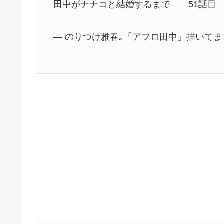
田中がナナコと結婚するまで 51話目 
— のりつけ雅春｡「アフロ田中」描いてます。 (@