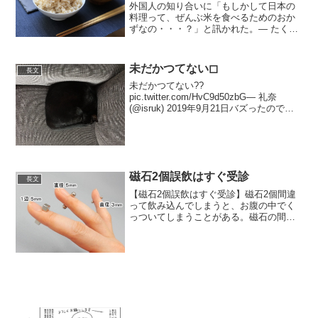
外国人の知り合いに「もしかして日本の
料理って、ぜんぶ米を食べるためのおか
ずなの・・・？」と訊かれた。— たくろ
ふ (@takutsubu) 2019年6月13日第二次大
戦のアメリカ軍日系人部隊が、最前線で
も手を尽くして米食の維持に努めたそ
未だかつてない◻︎
長文
う...
未だかつてない??
pic.twitter.com/HvC9d50zbG— 礼奈
(@isruk) 2019年9月21日バズったので宣
伝という名の猫紹介??名前はルーナ??セ
ラムンかと思いきやハリポタから来てま
す。お風呂もトイレもついてくる...
磁石2個誤飲はすぐ受診
長文
【磁石2個誤飲はすぐ受診】磁石2個間違
って飲み込んでしまうと、お腹の中でく
っついてしまうことがある。磁石の間に
腸が挟まると腸壁は薄いので血流障害か
ら壊死して穴が開く。緊急手術になっち
ゃう…特にネオジム磁石はやばい！画像
は独立行政法人国民消費...