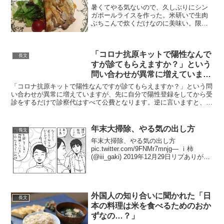
暑くてやる気ないので、久しぶりにシン
ガポールライスを作った。米研いで生肉
ぶちこんで炊くだけなのに美味い。限界
飯なのに米に肉汁が全部染み込んですご
い美味い。えらい。レシピも再掲しとく
ね pic.twitter.com/iJaUUoKaVI— ...
「コロナ抗原キットで陽性なんで
長文
すが診てもらえますか？」という
問い合わせが異常に増えています
が
「コロナ抗原キットで陽性なんですが診てもらえますか？」という問
い合わせが異常に増えていますが、先に自分で陽性登録をしてから受
診をするだけで診察代はすべて公費となります。逆に言いますと、抗
原陽性で間違いなくコロナでも無登録で受診すると結構医療...
年末大掃除、やる気の出し方
長文
年末大掃除、やる気の出し方
pic.twitter.com/9FNMr7mnjg— ｉ柿
(@iii_gaki) 2019年12月29日リプありがと
うございます！絶対に犯行がバレてはい
けないハラハラ感を楽しみながら掃除も
出来て一石二鳥です(...
外国人の知り合いに聞かれた「日
長文
本の料理は米を食べるためのおか
ずなの…？」